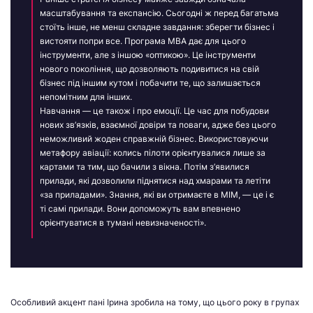
масштабування та експансію. Сьогодні ж перед багатьма
стоїть інше, не менш складне завдання: зберегти бізнес і
вистояти попри все. Програма МВА дає для цього
інструменти, але з іншою «оптикою». Це інструменти
нового покоління, що дозволяють подивитися на свій
бізнес під іншим кутом і побачити те, що залишається
непомітним для інших.
Навчання — це також і про емоції. Це час для побудови
нових зв’язків, взаємної довіри та поваги, адже без цього
неможливий жоден справжній бізнес. Використовуючи
метафору авіації: колись пілоти орієнтувалися лише за
картами та тим, що бачили з вікна. Потім з’явилися
прилади, які дозволили піднятися над хмарами та летіти
«за приладами». Знання, які ви отримаєте в МІМ, — це і є
ті самі прилади. Вони допоможуть вам впевнено
орієнтуватися в тумані невизначеності».
Особливий акцент пані Ірина зробила на тому, що цього року в групах