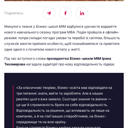
Поділитись
:
Минулого тижня у Бізнес-школі МІМ відбулося урочисте відкриття
нового навчального сезону програм МВА. Подія пройшла в офлайн-
режимі: попри складні погодні умови та перебої зі світлом, більшість
слухачів змогли приїхати особисто, щоб познайомитися та привітати
одне одного з початком нового етапу у житті.
Під час вступного слова
президентка Бізнес-школи МІМ
Ірина
Тихомирова
нагадала аудиторії про нову відповідальність лідера:
«За класичною теорією, бізнес-освіта має відповідати на
три питання: знати, вміти та заробляти. Але в наших
реаліях цього вже замало. Сьогодні знання та вміння —
це ще й спроможність брати на себе відповідальність.
Відповідальність за рішення, що впливають не лише на
компанію, а й на сім’ї ваших співробітників, на бізнес-
середовище та на всю країну.
Раніше стратегія бізнесу майже завжди означала