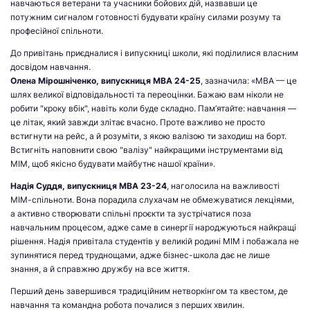
навчаються ветерани та учасники бойових дій, назвавши це
потужним сигналом готовності будувати країну силами розуму та
професійної спільноти.
До привітань приєдналися і випускниці школи, які поділилися власним
досвідом навчання.
Олена Мірошніченко, випускниця МВА 24-25
, зазначила: «МВА — це
шлях великої відповідальності та переоцінки. Бажаю вам ніколи не
робити "кроку вбік", навіть коли буде складно. Пам’ятайте: навчання —
це літак, який завжди злітає вчасно. Проте важливо не просто
встигнути на рейс, а й розуміти, з якою валізою ти заходиш на борт.
Встигніть наповнити свою "валізу" найкращими інструментами від
МІМ, щоб якісно будувати майбутнє нашої країни».
Надія Суддя, випускниця МВА 23-24
, наголосила на важливості
МІМ-спільноти. Вона порадила слухачам не обмежуватися лекціями,
а активно створювати спільні проєкти та зустрічатися поза
навчальним процесом, адже саме в синергії народжуються найкращі
рішення. Надія привітала студентів у великій родині МІМ і побажала не
зупинятися перед труднощами, адже бізнес-школа дає не лише
знання, а й справжню дружбу на все життя.
Перший день завершився традиційним нетворкінгом та квестом, де
навчання та командна робота почалися з перших хвилин.