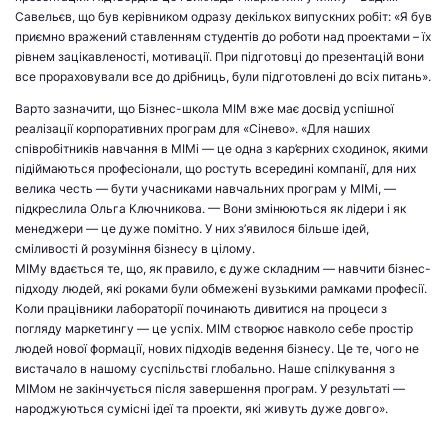
Савельєв, що був керівником одразу декількох випускних робіт: «Я був
приємно вражений ставленням студентів до роботи над проектами – їх
рівнем зацікавленості, мотивації. При підготовці до презентацій вони
все прораховували все до дрібниць, були підготовлені до всіх питань».
Варто зазначити, що Бізнес-школа МІМ вже має досвід успішної
реалізації корпоративних програм для «Сінево». «Для наших
співробітників навчання в МІМі — це одна з кар’єрних сходинок, якими
підіймаються професіонали, що ростуть всередині компанії, для них
велика честь — бути учасниками навчальних програм у МІМі, —
підкреслила Ольга Ключникова. — Вони змінюються як лідери і як
менеджери — це дуже помітно. У них з’явилося більше ідей,
сміливості й розуміння бізнесу в цілому.
МІМу вдається те, що, як правило, є дуже складним — навчити бізнес-
підходу людей, які роками були обмежені вузькими рамками професії.
Коли працівники лабораторії починають дивитися на процеси з
погляду маркетингу — це успіх. МІМ створює навколо себе простір
людей нової формації, нових підходів ведення бізнесу. Це те, чого не
вистачало в нашому суспільстві глобально. Наше спілкування з
МІМом не закінчується після завершення програм. У результаті —
народжуються сумісні ідеї та проекти, які живуть дуже довго».