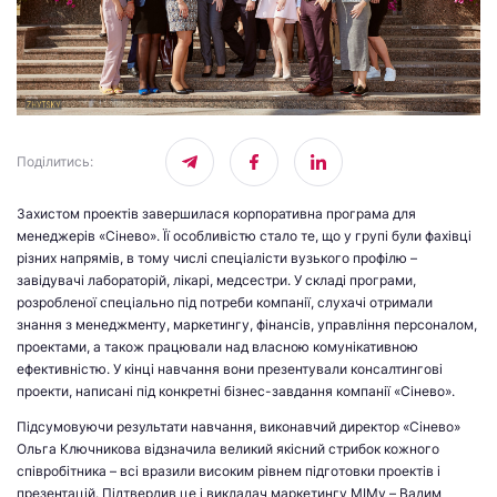
Поділитись
:
Захистом проектів завершилася корпоративна програма для
менеджерів «Сінево». Її особливістю стало те, що у групі були фахівці
різних напрямів, в тому числі спеціалісти вузького профілю –
завідувачі лабораторій, лікарі, медсестри. У складі програми,
розробленої спеціально під потреби компанії, слухачі отримали
знання з менеджменту, маркетингу, фінансів, управління персоналом,
проектами, а також працювали над власною комунікативною
ефективністю. У кінці навчання вони презентували консалтингові
проекти, написані під конкретні бізнес-завдання компанії «Сінево».
Підсумовуючи результати навчання, виконавчий директор «Сінево»
Ольга Ключникова відзначила великий якісний стрибок кожного
співробітника – всі вразили високим рівнем підготовки проектів і
презентацій. Підтвердив це і викладач маркетингу МІМу – Вадим