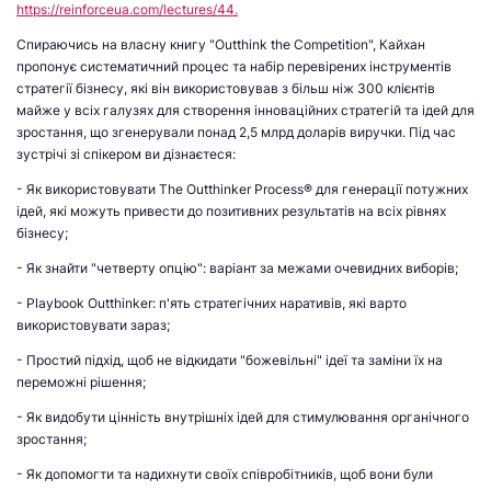
https://reinforceua.com/lectures/44.
Спираючись на власну книгу "Outthink the Competition", Кайхан
пропонує систематичний процес та набір перевірених інструментів
стратегії бізнесу, які він використовував з більш ніж 300 клієнтів
майже у всіх галузях для створення інноваційних стратегій та ідей для
зростання, що згенерували понад 2,5 млрд доларів виручки. Під час
зустрічі зі спікером ви дізнаєтеся:
- Як використовувати The Outthinker Process® для генерації потужних
ідей, які можуть привести до позитивних результатів на всіх рівнях
бізнесу;
- Як знайти "четверту опцію": варіант за межами очевидних виборів;
- Playbook Outthinker: п'ять стратегічних наративів, які варто
використовувати зараз;
- Простий підхід, щоб не відкидати "божевільні" ідеї та заміни їх на
переможні рішення;
- Як видобути цінність внутрішніх ідей для стимулювання органічного
зростання;
- Як допомогти та надихнути своїх співробітників, щоб вони були