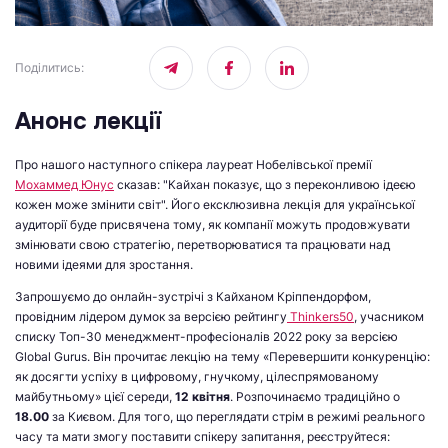
Поділитись
:
Анонс лекції
Про нашого наступного спікера лауреат Нобелівської премії
Мохаммед Юнус
сказав: "Кайхан показує, що з переконливою ідеєю
кожен може змінити світ". Його ексклюзивна лекція для української
аудиторії буде присвячена тому, як компанії можуть продовжувати
змінювати свою стратегію, перетворюватися та працювати над
новими ідеями для зростання.
Запрошуємо до онлайн-зустрічі з Кайханом Кріппендорфом,
провідним лідером думок за версією рейтингу
Thinkers50
, учасником
списку Топ-30 менеджмент-професіоналів 2022 року за версією
Global Gurus. Він прочитає лекцію на тему «Перевершити конкуренцію:
як досягти успіху в цифровому, гнучкому, цілеспрямованому
майбутньому» цієї середи,
12 квітня
. Розпочинаємо традиційно о
18.00
за Києвом. Для того, що переглядати стрім в режимі реального
часу та мати змогу поставити спікеру запитання, реєструйтеся: