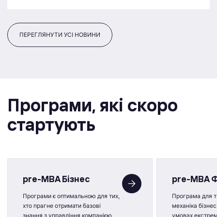
ПЕРЕГЛЯНУТИ УСІ НОВИНИ
Програми, якi скоро
стартують
pre-MBA Бізнес
pre-MBA 
Програми є оптимальною для тих,
Програма для ти
хто прагне отримати базові
механіка бізнес
знання з управління компанією
умовах екстре