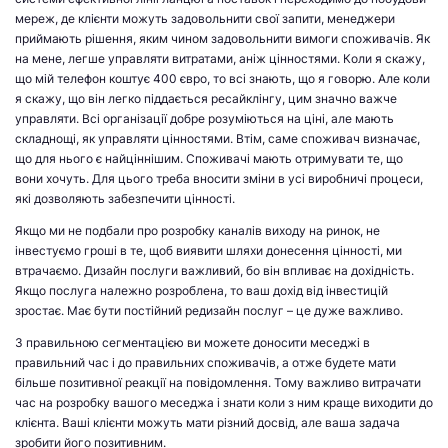
мереж, де клієнти можуть задовольнити свої запити, менеджери
приймають рішення, яким чином задовольнити вимоги споживачів. Як
на мене, легше управляти витратами, аніж цінностями. Коли я скажу,
що мій телефон коштує 400 євро, то всі знають, що я говорю. Але коли
я скажу, що він легко піддається ресайклінгу, цим значно важче
управляти. Всі організації добре розуміються на ціні, але мають
складнощі, як управляти цінностями. Втім, саме споживач визначає,
що для нього є найціннішим. Споживачі мають отримувати те, що
вони хочуть. Для цього треба вносити зміни в усі виробничі процеси,
які дозволяють забезпечити цінності.
Якщо ми не подбали про розробку каналів виходу на ринок, не
інвестуємо гроші в те, щоб виявити шляхи донесення цінності, ми
втрачаємо. Дизайн послуги важливий, бо він впливає на дохідність.
Якщо послуга належно розроблена, то ваш дохід від інвестицій
зростає. Має бути постійний редизайн послуг – це дуже важливо.
З правильною сегментацією ви можете доносити меседжі в
правильний час і до правильних споживачів, а отже будете мати
більше позитивної реакції на повідомлення. Тому важливо витрачати
час на розробку вашого меседжа і знати коли з ним краще виходити до
клієнта. Ваші клієнти можуть мати різний досвід, але ваша задача
зробити його позитивним.