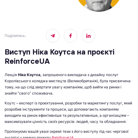
Поділитись
:
Виступ Ніка Коутса на проєкті
ReinforceUA
Лекція
Ніка Коутса,
запрошеного викладача з дизайну послуг
Королівського коледжа мистецтв (Великобританія), була присвячена
тому, на що слід звертати увагу компаніям, щоб вийти на ринки і
знайти “свого” споживача.
Коутс – експерт із проєктування, розробки та маркетингу послуг, який
розробив інструменти та процеси, що допомагають компаніям
виходити на ринок ефективніше та результативніше, а організаціям –
максимізувати цінність своїх ресурсів: людей, часу та обладнання.
Пропонуємо вашій увазі окремі тези з його виступу під час чергової
зустрічі у рамках проєкту
ReІnforceUA.