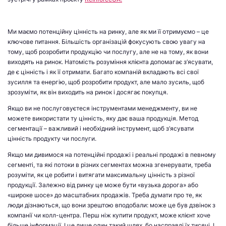
Ми маємо потенційну цінність на ринку, але як ми її отримуємо – це
ключове питання. Більшість організацій фокусують свою увагу на
тому, щоб розробити продукцію чи послугу, але не на тому, як вони
виходять на ринок. Натомість розуміння клієнта допомагає з’ясувати,
де є цінність і як її отримати. Багато компаній вкладають всі свої
зусилля та енергію, щоб розробити продукт, але мало зусиль, щоб
зрозуміти, як він виходить на ринок і досягає покупця.
Якщо ви не послуговуєтеся інструментами менеджменту, ви не
можете використати ту цінність, яку дає ваша продукція. Метод
сегментації – важливий і необхідний інструмент, щоб з’ясувати
цінність продукту чи послуги.
Якщо ми дивимося на потенційні продажі і реальні продажі в певному
сегменті, та які потоки в різних сегментах можна згенерувати, треба
розуміти, як це робити і витягати максимальну цінність з різної
продукції. Залежно від ринку це може бути «вузька дорога» або
«широке шосе» до масштабних продажів. Треба думати про те, як
люди дізнаються, що вони зрештою вподобали: може це був дзвінок з
компанії чи колл-центра. Перш ніж купити продукт, може клієнт хоче
більше інформації. І це лише один такий шлях, бо насправді їх тисячі. І