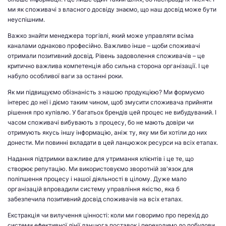
ми як споживачі з власного досвіду знаємо, що наш досвід може бути
неуспішним.
Важко знайти менеджера торгівлі, який може управляти всіма
каналами однаково професійно. Важливо інше – щоби споживачі
отримали позитивний досвід. Рівень задоволення споживачів – це
критично важлива компетенція або сильна сторона організації. І це
набуло особливої ваги за останні роки.
Як ми підвищуємо обізнаність з нашою продукцією? Ми формуємо
інтерес до неї і діємо таким чином, щоб змусити споживача прийняти
рішення про купівлю. У багатьох брендів цей процес не вибудуваний. І
часом споживачі вибувають з процесу, бо не мають довіри чи
отримують якусь іншу інформацію, аніж ту, яку ми би хотіли до них
донести. Ми повинні вкладати в цей ланцюжок ресурси на всіх етапах.
Надання підтримки важливе для утримання клієнтів і це те, що
створює репутацію. Ми використовуємо зворотній зв'язок для
поліпшення процесу і нашої діяльності в цілому. Дуже мало
організацій впровадили систему управління якістю, яка б
забезпечила позитивний досвід споживачів на всіх етапах.
Екстракція чи вилучення цінності: коли ми говоримо про перехід до
системи ефективної лінії ланцюга поставок і переходимо до побудови