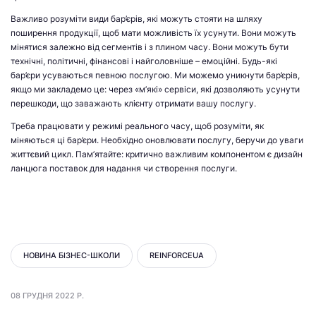
Важливо розуміти види бар’єрів, які можуть стояти на шляху
поширення продукції, щоб мати можливість їх усунути. Вони можуть
мінятися залежно від сегментів і з плином часу. Вони можуть бути
технічні, політичні, фінансові і найголовніше – емоційні. Будь-які
бар’єри усуваються певною послугою. Ми можемо уникнути бар’єрів,
якщо ми закладемо це: через «м’які» сервіси, які дозволяють усунути
перешкоди, що заважають клієнту отримати вашу послугу.
Треба працювати у режимі реального часу, щоб розуміти, як
міняються ці бар’єри. Необхідно оновлювати послугу, беручи до уваги
життєвий цикл. Пам’ятайте: критично важливим компонентом є дизайн
ланцюга поставок для надання чи створення послуги.
НОВИНА БІЗНЕС-ШКОЛИ
REINFORCEUA
08 ГРУДНЯ 2022 Р.