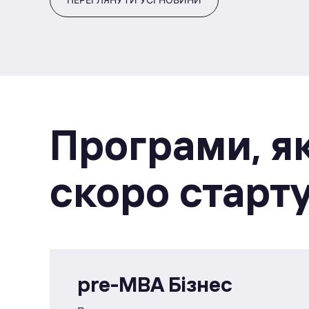
Програми, як
скоро старт
pre-MBA Бізнес