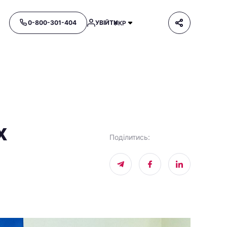
0-800-301-404
УВІЙТИ
УКР
х
Поділитись
: