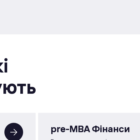
i
ують
pre-MBA Фінанси