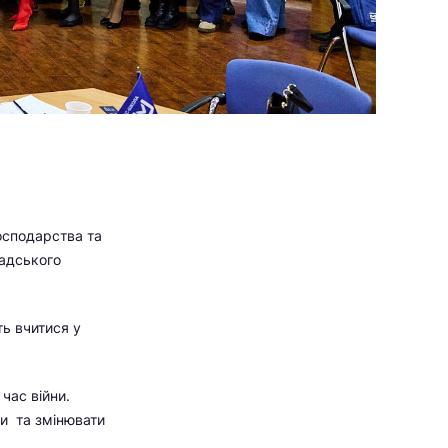
осподарства та
мадського
ть вчитися у
час війни.
ти та змінювати