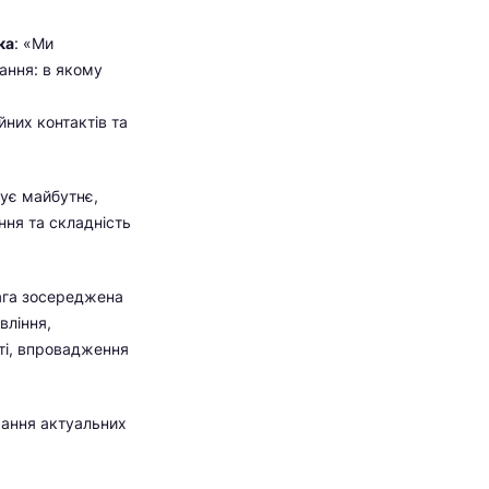
ка
: «Ми
ання: в якому
них контактів та
зує майбутнє,
ння та складність
ага зосереджена
вління,
ті, впровадження
мання актуальних