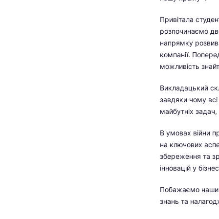
Привітала студен
розпочинаємо дво
напрямку розвиват
компанії. Попере
можливість знайти
Викладацький скл
завдяки чому всі
майбутніх задач,
В умовах війни 
на ключових аспе
збереження та зр
інновацій у бізне
Побажаємо нашим
знань та налагод