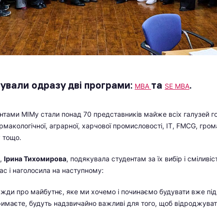
ували одразу дві програми:
та
.
MBA
SE MBA
нтами МІМу стали понад 70 представників майже всіх галузей г
рмакологічної, аграрної, харчової промисловості, IT, FMCG, гро
 тощо.
,
Ірина Тихомирова
, подякувала студентам за їх вибір і сміливіс
ас і наголосила на наступному:
жди про майбутнє, яке ми хочемо і починаємо будувати вже під 
тримаєте, будуть надзвичайно важливі для того, щоб відроджува