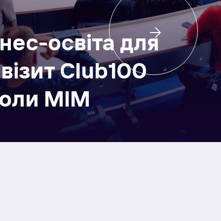
нес-освіта для
 візит Club100
коли МІМ