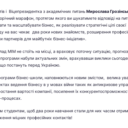
тів і Віцепрезидентка з академічних питань
Мирослава Грозінсь
річний марафон, протягом якого ви шукатимете відповіді на пит
и та масштабувати бізнес, як реалізувати стратегічні цілі своєї
ду на вас чекає два роки нових знайомств, розширення професій
 партнерів для майбутніх бізнес-ініціатив».
ад МІМ не стоїть на місці, а враховує поточну ситуацію, прогно
 програми набули актуальних змін, врахувавши виклики сьогоде
 що постануть перед Україною.
програми бізнес-школи, наповнюються новим змістом, велика ув
ктах ведення бізнесу в у мовах війни таких як антикризове упра
остання вартості компанії, посилення їх конкурентоспроможнос
с-процесах.
 студентам, щоб два роки навчання стали для них часом отри
ження міцних професійних контактів!