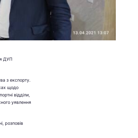
ля ДУП
ва з експорту.
рсах щодо
ортні відділи,
існого уявлення
і, розповів