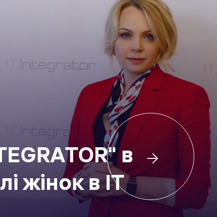
INTEGRATOR" в
і жінок в ІТ