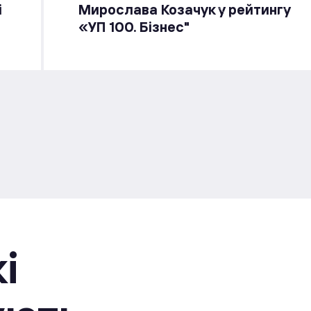
і
Мирослава Козачук у рейтингу
«УП 100. Бізнес"
i