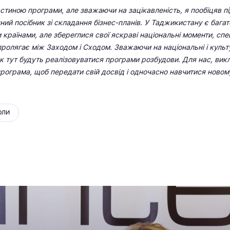
частиною програми, але зважаючи на зацікавленість, я пообіцяв п
ний посібник зі складання бізнес-планів. У Таджикистану є багат
країнами, але збереглися свої яскраві національні моменти, спе
пролягає між Заходом і Сходом. Зважаючи на національні і культу
як тут будуть реалізовуватися програми розбудови. Для нас, вик
програма, щоб передати свій досвід і одночасно навчитися новом
ОЛИ