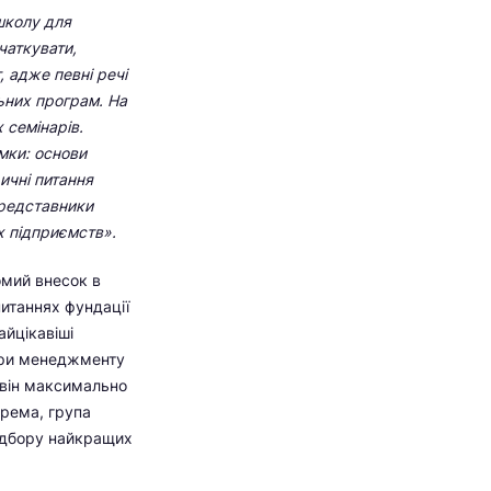
школу для
чаткувати,
, адже певні речі
ьних програм. На
 семінарів.
мки: основи
ичні питання
 представники
х підприємств».
омий внесок в
питаннях фундації
айцікавіші
едри менеджменту
 він максимально
крема, група
відбору найкращих