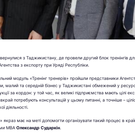
вернулися з Таджикистану, де провели другий блок тренінгів д
Агентства з експорту при Уряді Республіки.
льний модуль «Тренінг тренерів» пройшли представники Агентст
ни, малий та середній бізнес у Таджикистані обмежений у ресу
ції за кордон: у той час, як великі підприємства мають цілі експ
вкрай потребують консультацій у цьому питанні, а точніше – ціл
ої діяльності.
» якраз має на меті допомогти організувати такий процес в країн
ами МВА
Олександр
Сударкін
.