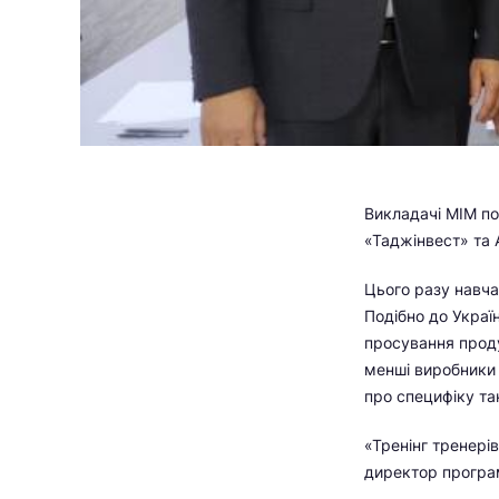
Викладачі МІМ по
«Таджінвест» та 
Цього разу навча
Подібно до Украї
просування продук
менші виробники 
про специфіку так
«Тренінг тренерів
директор прогр