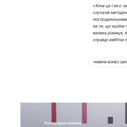
«Хоча це і не є 
слухачів методич
пострадянськими 
на те, що країна 
велика різниця, 
справді амбітна 
НОВИНА БІЗНЕС-ШК
Попередня новина