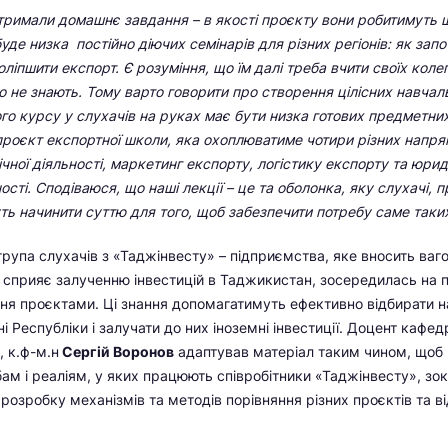
тримали домашнє завдання – в якості проєкту вони робитимуть 
уде низка постійно діючих семінарів для різних регіонів: як запо
оліпшити експорт. Є розуміння, що їм далі треба вчити своїх колег
о не знають. Тому варто говорити про створення цілісних навчал
ого курсу у слухачів на руках має бути низка готових предметних
роєкт експортної школи, яка охоплюватиме чотири різних напря
чної діяльності, маркетинг експорту, логістику експорту та юрид
ості. Сподіваюся, що наші лекції – це та оболонка, яку слухачі,
ть начинити суттю для того, щоб забезпечити потребу саме таки
група слухачів з «Таджінвесту» – підприємства, яке вносить ваг
, сприяє залученню інвестицій в Таджикистан, зосередилась на 
іння проєктами. Ці знання допомагатимуть ефективно відбирати н
і Республіки і залучати до них іноземні інвестиції. Доцент каф
, к.ф-м.н
Сергій Воронов
адаптував матеріал таким чином, щоб
бам і реаліям, у яких працюють співробітники «Таджінвесту», зо
розробку механізмів та методів порівняння різних проєктів та 