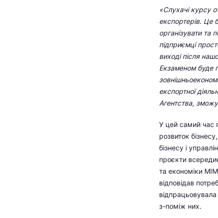
«Слухачі курсу о
експортерів. Це б
організувати та п
підприємці прост
виході після наш
Екзаменом буде п
зовнішньоекономі
експортної діяльн
Агентства, зможу
У цей самий час 
розвиток бізнесу
бізнесу і управл
проєкти всередин
та економіки МІМ
відповідав потре
відпрацьовувала 
з-поміж них.