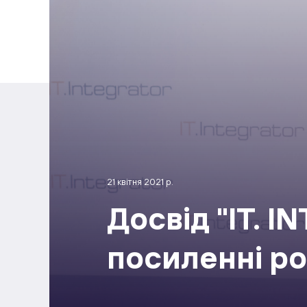
21 квітня 2021 р.
Досвід "IT. 
посиленні рол