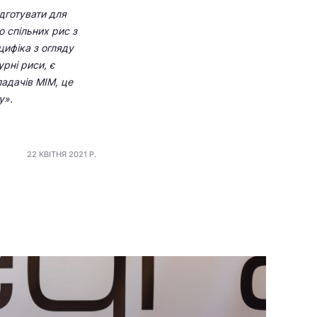
ідготувати для
о спільних рис з
цифіка з огляду
рні риси, є
ладачів МІМ, це
у».
22 КВІТНЯ 2021 Р.