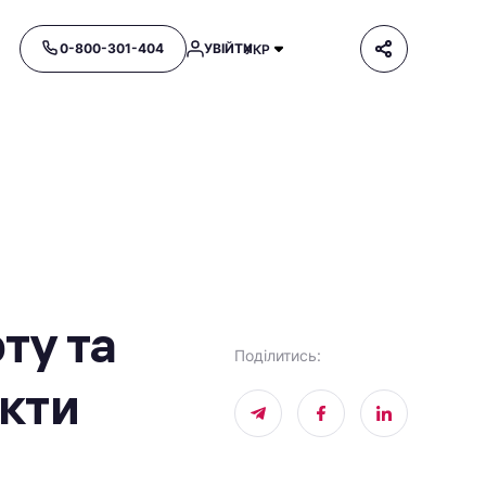
0-800-301-404
УВІЙТИ
УКР
ту та
Поділитись
:
єкти