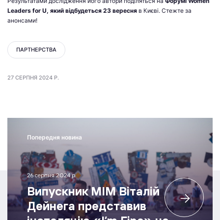
Результатами дослідження його автори поділяться на
Форумі
Women
Leaders for U
, який відбудеться 23 вересня
в Києві. Стежте за
анонсами!
ПАРТНЕРСТВА
27 СЕРПНЯ 2024 Р.
Попередня новина
26 серпня 2024 р.
Випускник МІМ Віталій
Дейнега представив