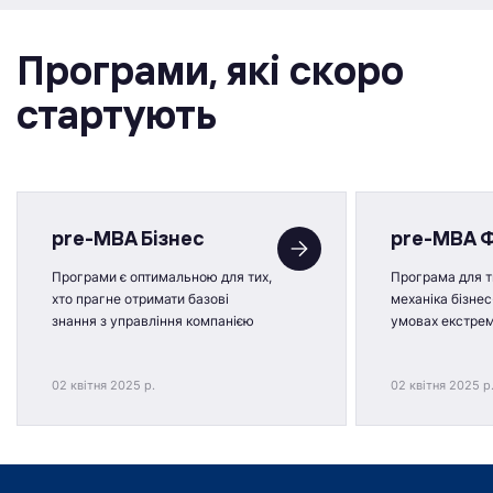
Програми, якi скоро
стартують
pre-MBA Бізнес
pre-MBA 
Програми є оптимальною для тих,
Програма для ти
хто прагне отримати базові
механіка бізнес
знання з управління компанією
умовах екстре
02 квітня 2025 р.
02 квітня 2025 р