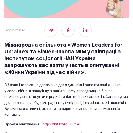
Поділитись
:
Міжнародна спільнота «
Women
Leaders
for
Ukraine
» та Бізнес-школа МІМ у співпраці з
Інститутом соціології НАН України
запрошують вас взяти участь в опитуванні
«Жінки України під час війни».
Зібрана інформація допоможе дослідити різні аспекти ролі жінки в
умовах війни: її поведінку в соціальному середовищі, в бізнесі,
самопочуття, стосунки в родині та багато інших аспектів. Запрошуємо
до анкетування і будемо раді почути відповіді як жінок, так і чоловіків.
Будемо такоє вдячні, якщо ви поширите опитувальник поміж своїх
контактів.
Пройти опитування:
https://bit.ly/4cPOG24