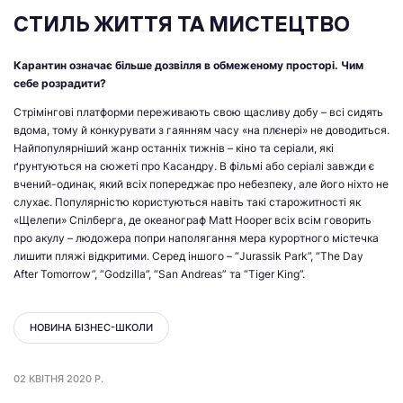
СТИЛЬ ЖИТТЯ ТА МИСТЕЦТВО
Карантин означає більше дозвілля в обмеженому просторі. Чим
себе розрадити?
Стрімінгові платформи переживають свою щасливу добу – всі сидять
вдома, тому й конкурувати з гаянням часу «на плєнері» не доводиться.
Найпопулярніший жанр останніх тижнів – кіно та серіали, які
ґрунтуються на сюжеті про Касандру. В фільмі або серіалі завжди є
вчений-одинак, який всіх попереджає про небезпеку, але його ніхто не
слухає. Популярністю користуються навіть такі старожитності як
«Щелепи» Спілберга, де океанограф Matt Hooper всіх всім говорить
про акулу – людожера попри наполягання мера курортного містечка
лишити пляжі відкритими. Серед іншого – “Jurassik Park”, “The Day
After Tomorrow”, “Godzilla”, “San Andreas” та “Tiger King”.
НОВИНА БІЗНЕС-ШКОЛИ
02 КВІТНЯ 2020 Р.