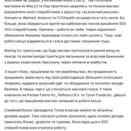
жертвами чи, радше, учасниками нового світу. Такі популярні
магазини як Macy’s та Gap практично закрились та почали масово
відправляти своїх співробітників у відпустку «за власний рахунок».
Натомість Walmart, Amazon та CVSHealth почуваються геть незле. Ба
більше, вони збираються протягом найближчих тижнів винайняти 500
000 співробітників. Причина – робота он-лайн. Через карантинні
обмеження Америка переживає сплеск он-лайн шопінгу. Тому, нові
робочі місця відкриються в галузі доставки, пакування тощо.
Boeing Co. припускає, що буде масово пропонувати ранній вихід на
пенсію та великі вихідні пакети для звільнення за власним бажанням
у рамках скорочення персоналу через непевне м майбутнє.
З іншого боку, працівники на тих виробництвах, які продовжують
працювати, вимагають від своїх роботодавців збільшити оплачувані
лікарняні, надавати захисний одяг та обладнання та посилити заходи
безпеки. В першу чергу це стосується харчової галузі. У таких
компаніях як Perdue Farms Inc., Refresco B.V. та Tyson Foods Inc. дійшло
до того, що працівники масово залишають робочі місця.
Сімейний бізнес президента Trump втрачає майже по мільйону
доларів щодня. Така ситуація цілком зрозуміла, адже основні доходи
приносить бізнес дозвілля та туризму. Внаслідок цього 500
співробітників вже втратили роботу.