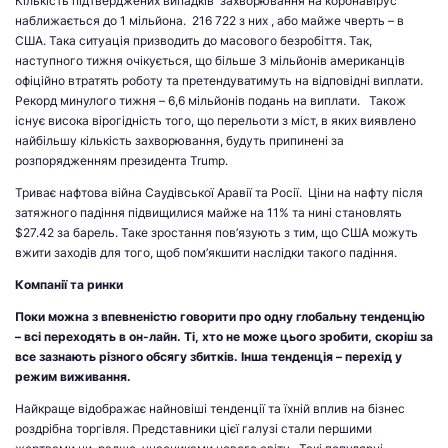
Кількість підтверджених випадків захворювання на коронавірус
наближається до 1 мільйона. 216 722 з них , або майже чверть – в
США. Така ситуація призводить до масового безробіття. Так,
наступного тижня очікується, що більше 3 мільйонів американців
офіційно втратять роботу та претендуватимуть на відповідні виплати.
Рекорд минулого тижня – 6,6 мільйонів подань на виплати. Також
існує висока вірогідність того, що перельоти з міст, в яких виявлено
найбільшу кількість захворювання, будуть припинені за
розпорядженням президента Trump.
Триває нафтова війна Саудівської Аравії та Росії. Ціни на нафту після
затяжного падіння підвищилися майже на 11% та нині становлять
$27.42 за барель. Таке зростання пов’язують з тим, що США можуть
вжити заходів для того, щоб пом’якшити наслідки такого падіння.
Компанії та ринки
Поки можна з впевненістю говорити про одну глобальну тенденцію
– всі переходять в он-лайн. Ті, хто не може цього зробити, скоріш за
все зазнають різного обсягу збитків. Інша тенденція – перехід у
режим виживання.
Найкраще відображає найновіші тенденції та їхній вплив на бізнес
роздрібна торгівля. Представники цієї галузі стали першими