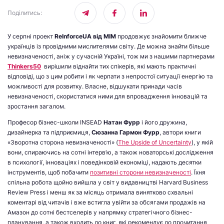
Поділитись
:
У серпні проект
ReInforceUA
від МІМ
продовжує знайомити ближче
українців із провідними мислителями світу. Де можна знайти більше
невизначеності, аніж у сучасній Україні, тож ми з нашими партнерами
Thinkers
50
вирішили віднайти тих спікерів, які мають практичні
відповіді, що з цим робити і як черпати з непростої ситуації енергію та
можливості для розвитку. Власне, відшукати принади часів
невизначеності, скористатися ними для впровадження інновацій та
зростання загалом.
Професор бізнес-школи INSEAD
Натан Фурр
і його дружина,
дизайнерка та підприємиця,
Сюзанна Гармон Фурр
, автори книги
«Зворотна сторона невизначеності» (
The Upside of Uncertainty
), у якій
вони, спираючись на сотні інтерв’ю, а також новаторські дослідження
в психології, інноваціях і поведінковій економіці, надають десятки
інструментів, щоб побачити
позитивні сторони невизначеності
. Їхня
спільна робота щойно вийшла у світ у видавництві Harvard Business
Review Press і менш як за місяць отримала винятково схвальні
коментарі від читачів і вже встигла увійти за обсягами продажів на
Амазон до сотні бестселерів у напрямку стратегічного бізнес-
планування, а також входить до книг, які рекомендує до прочитання