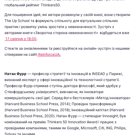
глобальний рейтинг Thinkers50.
Для поширення ідей, які автори розвинули у своїй книзі, вони створили
The Up School та формують спільноту для віртуальних спільних
практик і розвитку умінь зростати у невизначеності. Зустріч з
авторами книги «Зворотна сторона невизначеності» відбудеться вже
17 серпня о 18.00
.
Стежте за оновленнями та реєструйтеся на онлайн-зустріч із нашими
спікерами на сайті
ReInforceUA
.
Натан Фурр
— професор стратегії та інновацій в INSEAD у Парижі,
визнаний експерт у сфері інноваційної та технологічної стратегії.
Професор Фурр отримав ступінь доктора філософії, який здобув у
Стенфордському університеті, вивчаючи, як інноватори
комерціалізують свої ідеї. Серед його бестселерів «Метод інноватора»
(Harvard Business School Press, 2014); Провідна трансформація
(Harvard Business School Press, 2018); Інноваційний капітал (Harvard
Business School Press, 2020). Натан Фурр — стипендіат Innosight, був
номінований на премію Thinkers 50 Innovation Award і працює з
провідними компаніями, такими як Google, Microsoft, Citi, ING, Philips,
Solvay та іншими.