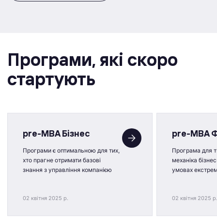
Програми, якi скоро
стартують
pre-MBA Бізнес
pre-MBA 
Програми є оптимальною для тих,
Програма для ти
хто прагне отримати базові
механіка бізнес
знання з управління компанією
умовах екстре
02 квітня 2025 р.
02 квітня 2025 р