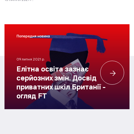
Попередня новина
09 липня 2021 р.
Елітна освіта зазнає
серйозних змін. Досвід
приватних шкіл Британії -
огляд FT