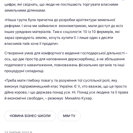
цифри, які свідчать, що люди не поспішають торгувати власними
земельними ділянками.
«Наша група була причетна до розробки архітектури земельної
реформи. І хоча ми займалися економетрикою, мали доступ до всіх
інших урядових матеріалів. Там є соціологія: 10 із 10 фермерів, які
зараз орендують землю, хочуть купити її. І лише один з десяти
власників паїв хоче її продати».
Створення умов для комфортного ведення господарської діяльності –
ось, що дає простір для наповнення держскарбниці, а не збільшення
податкового навантаження, повноважень фіскальних органів та інші
процедурні складнощі.
«Треба мати глибоку повагу та розуміння тої суспільної ролі, яку
виконує підприємницький клас України. Є ті, хто вважає, що це просто
дійна корова, і що держава понад усе. Ні. Понад усе людина та її права
й економічні свободи», – резюмує Михайло Кухар.
НОВИНА БІЗНЕС-ШКОЛИ
MIM-TV
13 ЛИПНЯ 2021 Р.