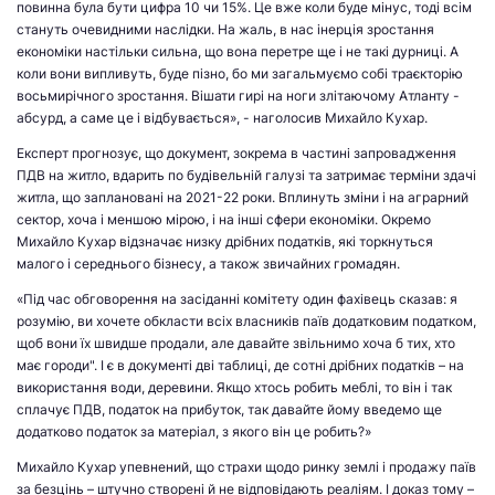
повинна була бути цифра 10 чи 15%. Це вже коли буде мінус, тоді всім
стануть очевидними наслідки. На жаль, в нас інерція зростання
економіки настільки сильна, що вона перетре ще і не такі дурниці. А
коли вони випливуть, буде пізно, бо ми загальмуємо собі траєкторію
восьмирічного зростання. Вішати гирі на ноги злітаючому Атланту -
абсурд, а саме це і відбувається», - наголосив Михайло Кухар.
Експерт прогнозує, що документ, зокрема в частині запровадження
ПДВ на житло, вдарить по будівельній галузі та затримає терміни здачі
житла, що заплановані на 2021-22 роки. Вплинуть зміни і на аграрний
сектор, хоча і меншою мірою, і на інші сфери економіки. Окремо
Михайло Кухар відзначає низку дрібних податків, які торкнуться
малого і середнього бізнесу, а також звичайних громадян.
«
Під час
обговорення
на
засіданні
комітету
один
фахівець
сказав
: я
розумію, ви хочете обкласти всіх власників паїв додатковим податком,
щоб вони їх швидше продали, але давайте звільнимо хоча б тих, хто
має городи". І є в документі дві таблиці, де сотні дрібних податків – на
використання води, деревини. Якщо хтось робить меблі, то він і так
сплачує ПДВ, податок на прибуток, так давайте йому введемо ще
додатково податок за матеріал, з якого він це робить?»
Михайло Кухар упевнений, що страхи щодо ринку землі і продажу паїв
за безцінь – штучно створені й не відповідають реаліям. І доказ тому –