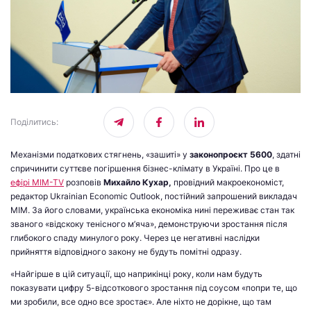
Поділитись
:
Механізми податкових стягнень, «зашиті» у
законопроєкт 5600
, здатні
спричинити суттєве погіршення бізнес-клімату в Україні. Про це в
ефірі MIM-TV
розповів
Михайло Кухар,
провідний макроекономіст,
редактор Ukrainian Economic Outlook, постійний запрошений викладач
МІМ. За його словами, українська економіка нині переживає стан так
званого «відскоку тенісного м’яча», демонструючи зростання після
глибокого спаду минулого року. Через це негативні наслідки
прийняття відповідного закону не будуть помітні одразу.
«Найгірше в цій ситуації, що наприкінці року, коли нам будуть
показувати цифру 5-відсоткового зростання під соусом «попри те, що
ми зробили, все одно все зростає». Але ніхто не дорікне, що там