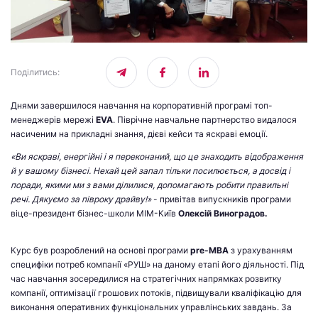
Поділитись
:
Днями завершилося навчання на корпоративній програмі топ-
менеджерів мережі
EVA
. Піврічне навчальне партнерство видалося
насиченим на прикладні знання, дієві кейси та яскраві емоції.
«Ви яскраві, енергійні і я переконаний, що це знаходить відображення
й у вашому бізнесі. Нехай цей запал тільки посилюється, а досвід і
поради, якими ми з вами ділилися, допомагають робити правильні
речі. Дякуємо за півроку драйву!»
- привітав випускників програми
віце-президент бізнес-школи МІМ-Київ
Олексій Виноградов.
Курс був розроблений на основі програми
pre-MBA
з урахуванням
специфіки потреб компанії «РУШ» на даному етапі його діяльності. Під
час навчання зосередилися на стратегічних напрямках розвитку
компанії, оптимізації грошових потоків, підвищували кваліфікацію для
виконання оперативних функціональних управлінських завдань. За