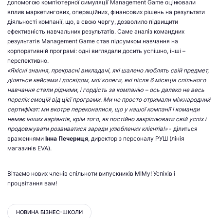
допомогою комп’ютерної симуляції Management Game оцінювали
вплив маркетингових, операційних, фінансових рішень на результати
діяльності компанії, що, в свою чергу, дозволило підвищити
ефективність навчальних результатів. Саме аналіз командних
результатів Management Game став підсумком навчання на
корпоративній програмі: одні виглядали досить успішно, інші –
перспективно.
«Якісні знання, прекрасні викладачі, які шалено люблять свій предмет,
діляться кейсами і досвідом, мої колеги, які після 6 місяців спільного
навчання стали рідними, і гордість за компанію – ось далеко не весь
перелік емоцій від цієї програми. Ми не просто отримали міжнародний
сертифікат: ми вкотре переконалися, що у нашої компанії і команди
немає інших варіантів, крім того, як постійно закріплювати свій успіх і
продовжувати розвиватися заради улюблених клієнтів!»
- ділиться
враженнями
Інна Печериця
, директор з персоналу РУШ (лінія
магазинів EVA).
Вітаємо нових членів спільноти випускників МІМу! Успіхів і
процвітання вам!
НОВИНА БІЗНЕС-ШКОЛИ