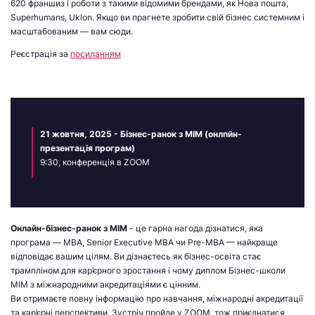
620 франшиз і роботи з такими відомими брендами, як Нова пошта,
Superhumans, Uklon. Якщо ви прагнете зробити свій бізнес системним і
масштабованим — вам сюди.
Реєстрація за
посиланням
21 жовтня, 2025 - Бізнес-ранок з МІМ (онлпйн-
презентація програм)
9:30, конференція в ZOOM
Онлайн-бізнес-ранок з МІМ
- це гарна нагода дізнатися, яка
програма — MBA, Senior Executive MBA чи Pre-MBA — найкраще
відповідає вашим цілям. Ви дізнаєтесь як бізнес-освіта стає
трампліном для кар’єрного зростання і чому диплом Бізнес-школи
МІМ з міжнародними акредитаціями є цінним.
Ви отримаєте повну інформацію про навчання, міжнародні акредитації
та кар’єрні перспективи. Зустріч пройде у ZOOM, тож приєднатися