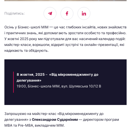
Поділитись
:
Осінь у Бізнес-школі МІМ — це час глибоких інсайтів, нових знайомств
і практичних знань, які допомагають зростати особисто та професійно.
У жовтні 2025 року ми підготували для вас насичений календар подій:
майстер-класи, воркшопи, відкриті зустрічі та онлайн-презентації, які
надихають та об’єднують.
8 жовтня, 2025
–
«Від мікроменеджменту до
делегування»
19:00, Бізнес-школа МІМ, вул. Шулявська 10/12 В
Запрошуємо на майстер-клас «Від мікроменеджменту до
делегування» з
Олександром Сударкіним
— директором програм
MBA та Pre-MBA, викладачем МІМ.