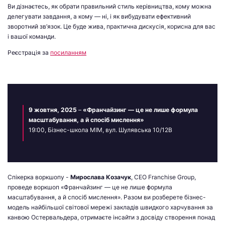
Ви дізнаєтесь, як обрати правильний стиль керівництва, кому можна
делегувати завдання, а кому — ні, і як вибудувати ефективний
зворотний зв’язок. Це буде жива, практична дискусія, корисна для вас
і вашої команди.
Реєстрація за
посиланням
9 жовтня, 2025
–
«Франчайзинг — це не лише формула
масштабування, а й спосіб мислення»
19:00, Бізнес-школа МІМ, вул. Шулявська 10/12В
Спікерка воркшопу -
Мирослава Козачук
, СЕО Franchise Group,
проведе воркшоп «Франчайзинг — це не лише формула
масштабування, а й спосіб мислення». Разом ви розберете бізнес-
модель найбільшої світової мережі закладів швидкого харчування за
канвою Остервальдера, отримаєте інсайти з досвіду створення понад