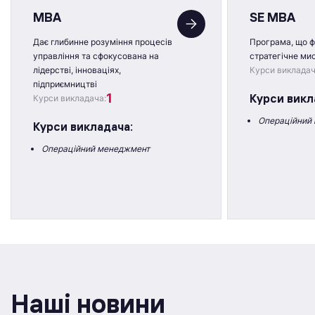
MBA
SE MBA
Дає глибинне розуміння процесів
Програма, що 
управління та сфокусована на
стратегічне ми
лідерстві, інноваціях,
Курси викладач
підприємництві
1
Курси викл
Курси викладача:
Операційний
Курси викладача:
Операційний менеджмент
Наші новини