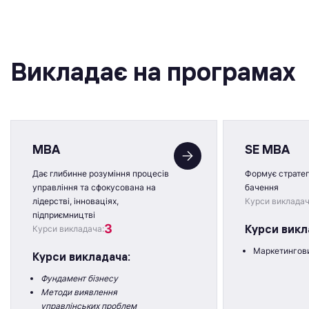
Викладає на програмах
MBA
SE MBA
Дає глибинне розуміння процесів
Формує стратег
управління та сфокусована на
бачення
лідерстві, інноваціях,
Курси викладач
підприємництві
3
Курси викл
Курси викладача:
Маркетингов
Курси викладача:
Фундамент бізнесу
Методи виявлення
управлінських проблем