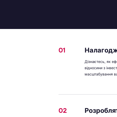
01
Налагоджу
Дізнаєтесь, як еф
відносини з інвес
масштабування ва
02
Розроблят