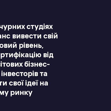
чурних студіях
анс вивести свій
овий рівень,
ртифікацію від
ітових бізнес-
 інвесторів та
 свої ідеї на
му ринку