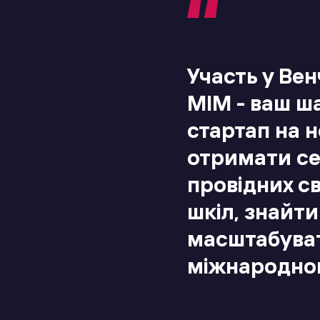
Участь у Вен
МІМ - ваш ш
стартап на н
отримати се
провідних св
шкіл, знайти
масштабувати
міжнародно