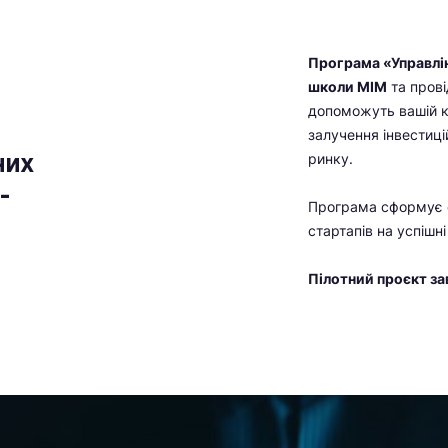
Програма
«Управлі
школи МІМ
та прові
допоможуть вашій ко
залучення інвестиц
них
ринку.
-
Програма сформує о
стартапів на успішні
Пілотний проєкт за