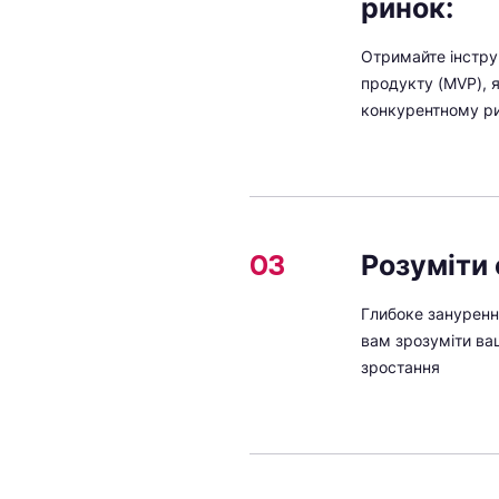
ринок:
Отримайте інстру
продукту (MVP), я
конкурентному р
03
Розуміти 
Глибоке зануренн
вам зрозуміти ва
зростання