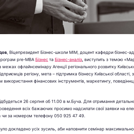
дов
, Віцепрезидент Бізнес-школи МІМ, доцент кафедри бізнес-ад
 програм pre-MBA
Бізнес
та
Бізнес-аналіз
,
виступить з темою «Мар
в межах офлайнсемінару Агенції регіонального розвитку Київської
дприємців регіону, мета – підтримка бізнесу Київської області, 
 використання фінансових інструментів, маркетингу, поведіннці 
дбудеться 26 серпня об 11.00 в м.Буча. Для отримання детально
роведення всіх бажаючих просимо надсилати свої заявки на ел
a чи за номером телефону 050 925 47 49.
уло докладено усіх зусиль, аби наповнити семінар максимально