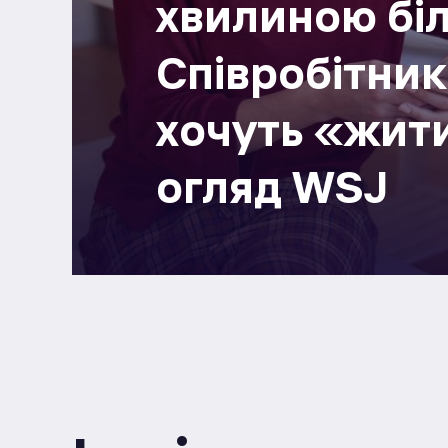
хвилиною бі
Співробітник
хочуть «жити
огляд WSJ