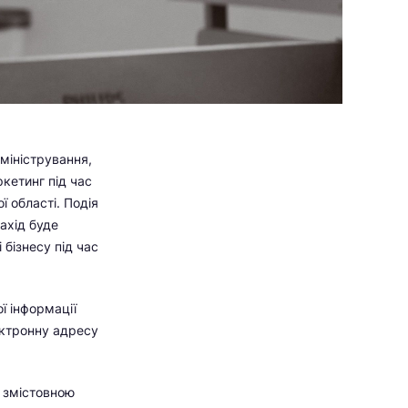
міністрування,
кетинг під час
 області. Подія
захід буде
бізнесу під час
ї інформації
ектронну адресу
 змістовною