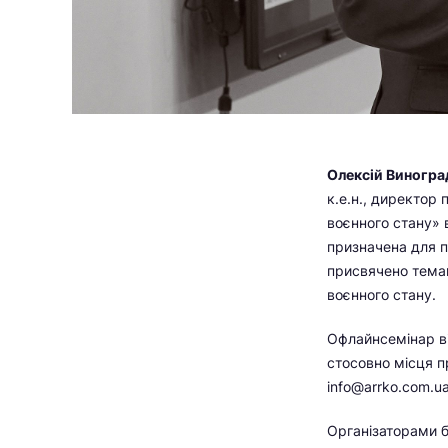
Олексій Виногра
к.е.н., директор
воєнного стану» 
призначена для пі
присвячено темам
воєнного стану.
Офлайнсемінар ві
стосовно місця п
info@arrko.com.u
Організаторами б