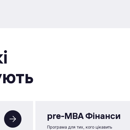
i
ують
pre-MBA Фінанси
Програма для тих, кого цікавить