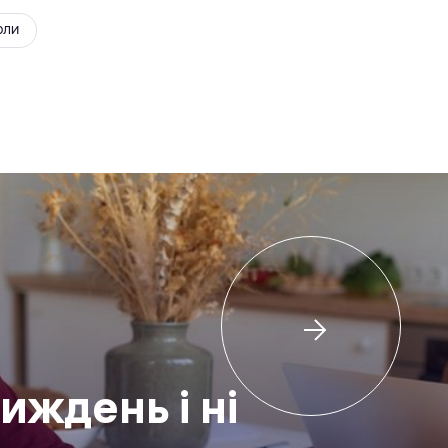
ОЛИ
иждень і ні