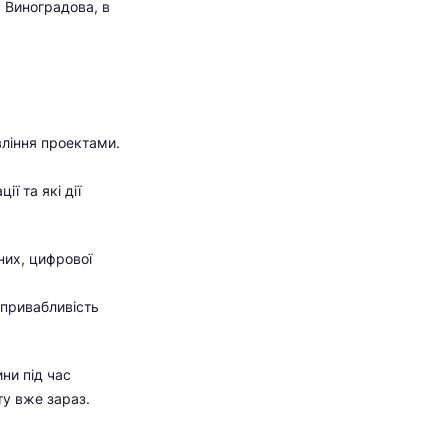
я Виноградова, в
вління проектами.
ї та які дії
них, цифрової
-привабливість
ни під час
ту вже зараз.