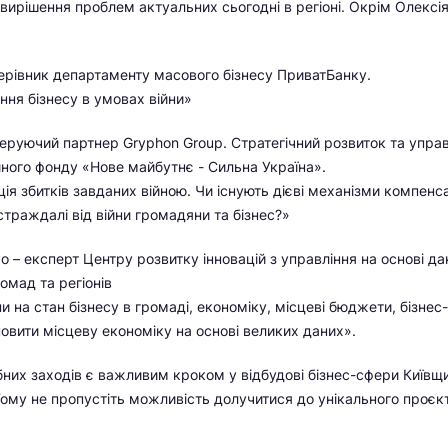
вирішення проблем актуальних сьогодні в регіоні. Окрім Олексі
керівник департаменту масового бізнесу ПриватБанку.
ння бізнесу в умовах війни»
еруючий партнер Gryphon Group. Стратегічний розвиток та упра
йного фонду «Нове майбутнє - Сильна Україна».
я збитків завданих війною. Чи існують дієві механізми компенсаці
страждалі від війни громадяни та бізнес?»
 – експерт Центру розвитку інновацій з управління на основі да
омад та регіонів
и на стан бізнесу в громаді, економіку, місцеві бюджети, бізнес
новити місцеву економіку на основі великих даних».
них заходів є важливим кроком у відбудові бізнес-сфери Київщи
Тому не пропустіть можливість долучитися до унікального проєк