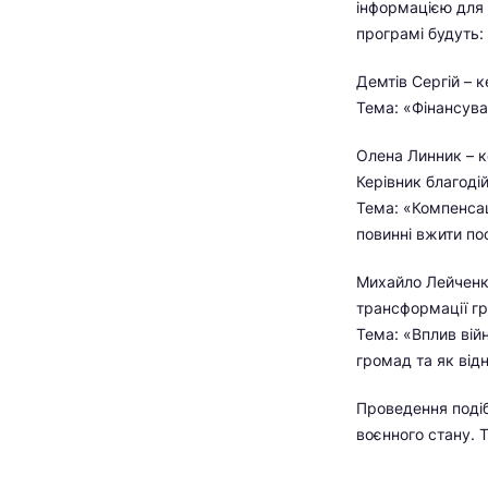
інформацією для 
програмі будуть:
Демтів Сергій – 
Тема: «Фінансува
Олена Линник – к
Керівник благоді
Тема: «Компенсаці
повинні вжити по
Михайло Лейченко
трансформації гр
Тема: «Вплив війн
громад та як від
Проведення подіб
воєнного стану. 