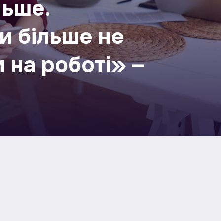
льше.
и більше не
 на роботі» –