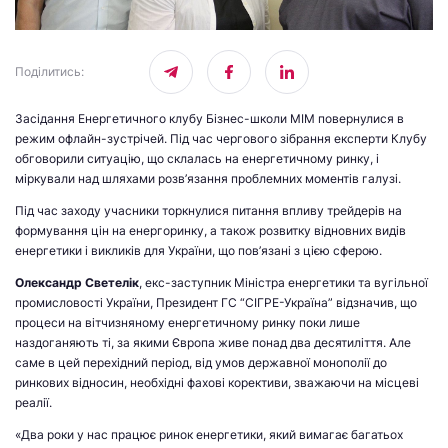
Поділитись
:
Засідання Енергетичного клубу Бізнес-школи МІМ повернулися в
режим офлайн-зустрічей. Під час чергового зібрання експерти Клубу
обговорили ситуацію, що склалась на енергетичному ринку, і
міркували над шляхами розв’язання проблемних моментів галузі.
Під час заходу учасники торкнулися питання впливу трейдерів на
формування цін на енергоринку, а також розвитку відновних видів
енергетики і викликів для України, що пов’язані з цією сферою.
Олександр Светелік
, екс-заступник Міністра енергетики та вугільної
промисловості України, Президент ГС “СІГРЕ-Україна” відзначив, що
процеси на вітчизняному енергетичному ринку поки лише
наздоганяють ті, за якими Європа живе понад два десятиліття. Але
саме в цей перехідний період, від умов державної монополії до
ринкових відносин, необхідні фахові корективи, зважаючи на місцеві
реалії.
«Два роки у нас працює ринок енергетики, який вимагає багатьох