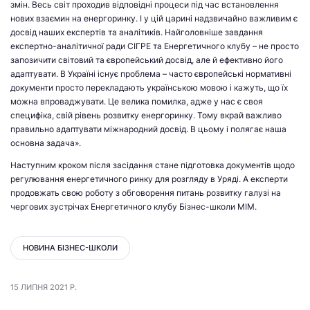
змін. Весь світ проходив відповідні процеси під час встановлення
нових взаємин на енергоринку. І у цій царині надзвичайно важливим є
досвід наших експертів та аналітиків. Найголовніше завдання
експертно-аналітичної ради СІГРЕ та Енергетичного клубу – не просто
запозичити світовий та європейський досвід, але й ефективно його
адаптувати. В Україні існує проблема – часто європейські нормативні
документи просто перекладають українською мовою і кажуть, що їх
можна впроваджувати. Це велика помилка, адже у нас є своя
специфіка, свій рівень розвитку енергоринку. Тому вкрай важливо
правильно адаптувати міжнародний досвід. В цьому і полягає наша
основна задача».
Наступним кроком після засідання стане підготовка документів щодо
регулювання енергетичного ринку для розгляду в Уряді. А експерти
продовжать свою роботу з обговорення питань розвитку галузі на
чергових зустрічах Енергетичного клубу Бізнес-школи МІМ.
НОВИНА БІЗНЕС-ШКОЛИ
15 ЛИПНЯ 2021 Р.