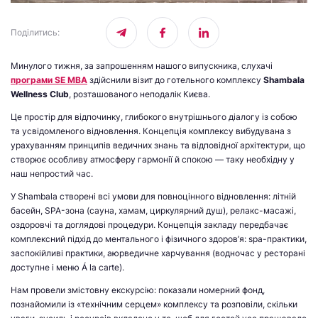
Поділитись
:
Минулого тижня, за запрошенням нашого випускника, слухачі
програми SE MBA
здійснили візит до готельного комплексу
Shambala
Wellness Club
, розташованого неподалік Києва.
Це простір для відпочинку, глибокого внутрішнього діалогу із собою
та усвідомленого відновлення. Концепція комплексу вибудувана з
урахуванням принципів ведичних знань та відповідної архітектури, що
створює особливу атмосферу гармонії й спокою — таку необхідну у
наш непростий час.
У Shambala створені всі умови для повноцінного відновлення: літній
басейн, SPA-зона (сауна, хамам, циркулярний душ), релакс-масажі,
оздоровчі та доглядові процедури. Концепція закладу передбачає
комплексний підхід до ментального і фізичного здоров’я: spa-практики,
заспокійливі практики, аюрведичне харчування (водночас у ресторані
доступне і меню Á la carte).
Нам провели змістовну екскурсію: показали номерний фонд,
познайомили із «технічним серцем» комплексу та розповіли, скільки