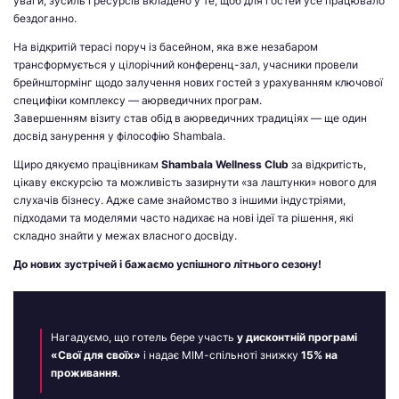
уваги, зусиль і ресурсів вкладено у те, щоб для гостей усе працювало
бездоганно.
На відкритій терасі поруч із басейном, яка вже незабаром
трансформується у цілорічний конференц-зал, учасники провели
брейнштормінг щодо залучення нових гостей з урахуванням ключової
специфіки комплексу — аюрведичних програм.
Завершенням візиту став обід в аюрведичних традиціях — ще один
досвід занурення у філософію Shambala.
Щиро дякуємо працівникам
Shambala Wellness Club
за відкритість,
цікаву екскурсію та можливість зазирнути «за лаштунки» нового для
слухачів бізнесу. Адже саме знайомство з іншими індустріями,
підходами та моделями часто надихає на нові ідеї та рішення, які
складно знайти у межах власного досвіду.
До нових зустрічей і бажаємо успішного літнього сезону!
Нагадуємо, що готель бере участь
у дисконтній програмі
«Свої для своїх»
і надає МІМ-спільноті знижку
15% на
проживання
.