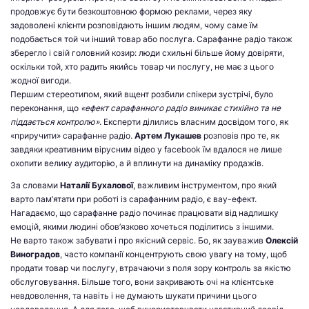
продовжує бути безкоштовною формою реклами, через яку
задоволені клієнти розповідають іншим людям, чому саме їм
подобається той чи інший товар або послуга. Сарафанне радіо також
зберегло і свій головний козир: люди схильні більше йому довіряти,
оскільки той, хто радить якийсь товар чи послугу, не має з цього
жодної вигоди.
Першим стереотипом, який вщент розбили спікери зустрічі, було
переконання, що
«ефект сарафанного радіо виникає стихійно та не
піддається контролю»
. Експерти ділились власним досвідом того, як
«приручити» сарафанне радіо.
Артем Лукашев
розповів про те, як
завдяки креативним вірусним відео у facebook їм вдалося не лише
охопити велику аудиторію, а й вплинути на динаміку продажів.
За словами
Наталії Бухалової
, важливим інструментом, про який
варто пам’ятати при роботі із сарафанним радіо, є вау-ефект.
Нагадаємо, що сарафанне радіо починає працювати від надлишку
емоцій, якими людині обов’язково хочеться поділитись з іншими.
Не варто також забувати і про якісний сервіс. Бо, як зауважив
Олексій
Виноградов
, часто компанії концентрують свою увагу на тому, щоб
продати товар чи послугу, втрачаючи з поля зору контроль за якістю
обслуговування. Більше того, вони закривають очі на клієнтське
невдоволення, та навіть і не думають шукати причини цього