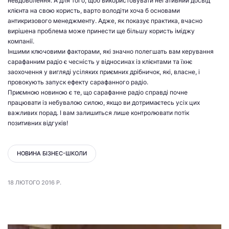
невдоволення. А для того, щоб використовувати негативний досвід
клієнта на свою користь, варто володіти хоча б основами
антикризового менеджменту. Адже, як показує практика, вчасно
вирішена проблема може принести ще більшу користь іміджу
компанії.
Іншими ключовими факторами, які значно полегшать вам керування
сарафанним радіо є чесність у відносинах із клієнтами та їхнє
заохочення у вигляді усіляких приємних дрібничок, які, власне, і
провокують запуск ефекту сарафанного радіо.
Приємною новиною є те, що сарафанне радіо справді почне
працювати із небувалою силою, якщо ви дотримаєтесь усіх цих
важливих порад. І вам залишиться лише контролювати потік
позитивних відгуків!
НОВИНА БІЗНЕС-ШКОЛИ
18 ЛЮТОГО 2016 Р.