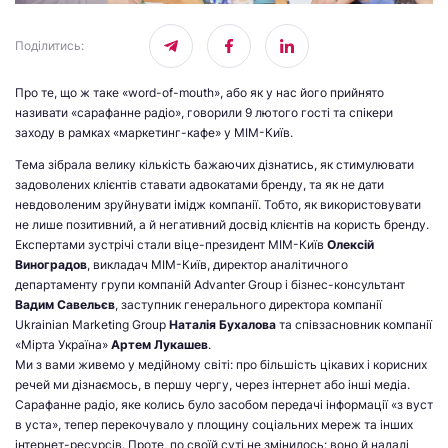
Поділитись
:
Про те, що ж таке «word-of-mouth», або як у нас його прийнято
називати «сарафанне радіо», говорили 9 лютого гості та спікери
заходу в рамках «маркетинг-кафе» у МІМ-Київ.
Тема зібрала велику кількість бажаючих дізнатись, як стимулювати
задоволених клієнтів ставати адвокатами бренду, та як не дати
невдоволеним зруйнувати імідж компанії. Тобто, як використовувати
не лише позитивний, а й негативний досвід клієнтів на користь бренду.
Експертами зустрічі стали віце-президент МІМ-Київ
Олексій
Виноградов
, викладач МІМ-Київ, директор аналітичного
департаменту групи компаній Advanter Group і бізнес-консультант
Вадим Савельєв
, заступник генерального директора компанії
Ukrainian Marketing Group
Наталія Бухалова
та співзасновник компанії
«Мірта Україна»
Артем Лукашев
.
Ми з вами живемо у медійному світі: про більшість цікавих і корисних
речей ми дізнаємось, в першу чергу, через інтернет або інші медіа.
Сарафанне радіо, яке колись було засобом передачі інформації «з вуст
в уста», тепер перекочувало у площину соціальних мереж та інших
інтернет-ресурсів. Проте, по своїй суті не змінилось: воно й надалі