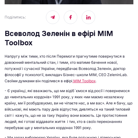
Поділитись
:
Всеволод Зеленін в ефірі MIM
Toolbox
Напругу між тими, хто після Перемоги прагнутиме повернутися в
довоєнний ментальний стан, і тими, хто матиме бачення нової,
потужної і сучасної України, передбачає Всеволод Зеленін, доктор
філософії у психології, викладач Бізнес-школи МІМ, CEO ZeleninLab.
Своїми думками він поділився в ефірі
MIM Toolbox
.
- Є українці, які вважають, що ми відіб`ємося від росії і повернемося
до «ментальних кордонів» 1991 року, у яких «ми маємо незалежну
країну, ми її розбудовуємо, ви не чіпаєте нас, а ми вас». Але я бачу, що
військові, які мають пару днів відпустки, дивляться на такий тиловий
світ і кажуть, що не за таку Україну вони воюють. Це протистояння
людей, які готові віддавати життя і тих, хто в своїх переконаннях
перебуває ще у ментальних кордонах 1991 року.
- Ми зараз виборюємо Україну, яка буде потужною і лідерською,