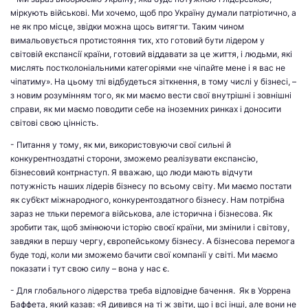
міркують військові. Ми хочемо, щоб про Україну думали патріотично, а
не як про місце, звідки можна щось витягти. Таким чином
вимальовується протистояння тих, хто готовий бути лідером у
світовій експансії країни, готовий віддавати за це життя, і людьми, які
мислять постколоніальними категоріями «не чіпайте мене і я вас не
чіпатиму». На цьому тлі відбудеться зіткнення, в тому числі у бізнесі, –
з новим розумінням того, як ми маємо вести свої внутрішні і зовнішні
справи, як ми маємо поводити себе на іноземних ринках і доносити
світові свою цінність.
- Питання у тому, як ми, використовуючи свої сильні й
конкурентноздатні сторони, зможемо реалізувати експансію,
бізнесовий контрнаступ. Я вважаю, що люди мають відчути
потужність наших лідерів бізнесу по всьому світу. Ми маємо постати
як суб’єкт міжнародного, конкурентоздатного бізнесу. Нам потрібна
зараз не тльки перемога військова, але історична і бізнесова. Як
зробити так, щоб змінюючи історію своєї країни, ми змінили і світову,
завдяки в першу чергу, європейському бізнесу. А бізнесова перемога
буде тоді, коли ми зможемо бачити свої компанії у світі. Ми маємо
показати і тут свою силу – вона у нас є.
- Для глобального лідерства треба відповідне бачення. Як в Уоррена
Баффета, який казав: «Я дивився на ті ж звіти, що і всі інші, але вони не