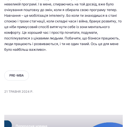
невеликій програмі. І в мене, спираючись на той досвід, вже було
очікування поштовху до змін, коли я обирала свою програму тепер.
Навчання – це мобілізація інтелекту. Бо коли ти знаходишся в стані
спокою і трохи стагнації, коли складні часи і війна, бракує розвитку, то
це ніби примусовий спосіб витягнути себе із зони ментального
комфорту. Це хороший час і простір почитати, подумати,
поспілкуватися з цікавими людьми. Побачити, що бізнеси працюють,
люди працюють і розвиваються, і ти не один такий. Ось це для мене
було найбільш важливо».
PRE-MBA
21 ТРАВНЯ 2024 Р.
Попередня новина