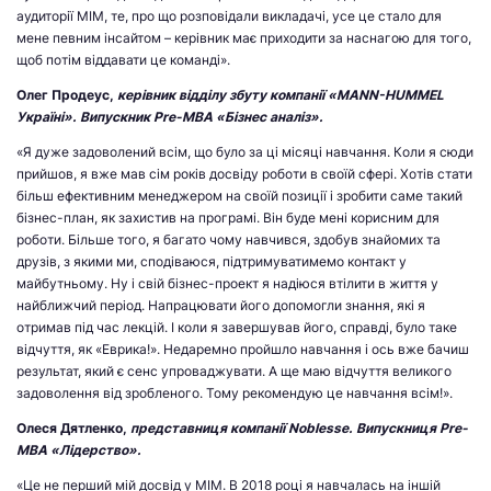
аудиторії МІМ, те, про що розповідали викладачі, усе це стало для
мене певним інсайтом – керівник має приходити за наснагою для того,
щоб потім віддавати це команді».
Олег Продеус,
керівник відділу збуту компанії «MANN-HUMMEL
Україні». Випускник Pre-MBA «Бізнес аналіз».
«Я дуже задоволений всім, що було за ці місяці навчання. Коли я сюди
прийшов, я вже мав сім років досвіду роботи в своїй сфері. Хотів стати
більш ефективним менеджером на своїй позиції і зробити саме такий
бізнес-план, як захистив на програмі. Він буде мені корисним для
роботи. Більше того, я багато чому навчився, здобув знайомих та
друзів, з якими ми, сподіваюся, підтримуватимемо контакт у
майбутньому. Ну і свій бізнес-проект я надіюся втілити в життя у
найближчий період. Напрацювати його допомогли знання, які я
отримав під час лекцій. І коли я завершував його, справді, було таке
відчуття, як «Еврика!». Недаремно пройшло навчання і ось вже бачиш
результат, який є сенс упроваджувати. А ще маю відчуття великого
задоволення від зробленого. Тому рекомендую це навчання всім!».
Олеся Дятленко,
представниця компанії Noblesse. Випускниця Pre-
MBA «Лідерство».
«Це не перший мій досвід у МІМ. В 2018 році я навчалась на іншій