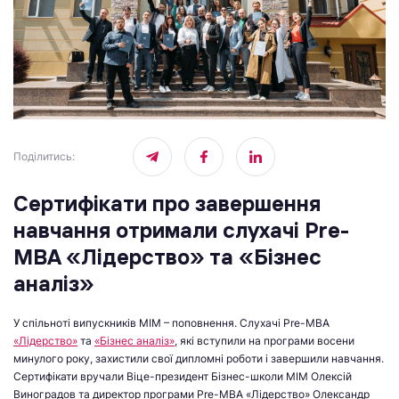
Поділитись
:
Сертифікати про завершення
навчання отримали слухачі Pre-
MBA «Лідерство» та «Бізнес
аналіз»
У спільноті випускників МІМ – поповнення. Слухачі Pre-MBA
«Лідерство»
та
«Бізнес аналіз»
, які вступили на програми восени
минулого року, захистили свої дипломні роботи і завершили навчання.
Сертифікати вручали Віце-президент Бізнес-школи МІМ Олексій
Виноградов та директор програми Pre-MBA «Лідерство» Олександр