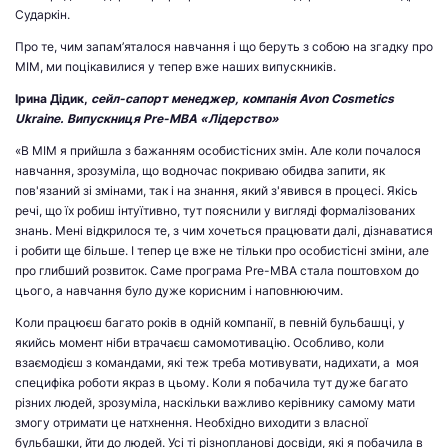
Сударкін.
Про те, чим запам’яталося навчання і що беруть з собою на згадку про
МІМ, ми поцікавилися у тепер вже наших випускників.
Ірина Дідик,
сейл-сапорт менеджер, компанія Avon Cosmetics
Ukraine. Випускниця Pre-MBA «Лідерство»
«В МІМ я прийшла з бажанням особистісних змін. Але коли почалося
навчання, зрозуміла, що водночас покриваю обидва запити, як
пов'язаний зі змінами, так і на знання, який з'явився в процесі. Якісь
речі, що їх робиш інтуїтивно, тут пояснили у вигляді формалізованих
знань. Мені відкрилося те, з чим хочеться працювати далі, дізнаватися
і робити ще більше. І тепер це вже не тільки про особистісні зміни, але
про глибший розвиток. Саме програма Pre-MBA стала поштовхом до
цього, а навчання було дуже корисним і наповнюючим.
Коли працюєш багато років в одній компанії, в певній бульбашці, у
якийсь момент ніби втрачаєш самомотивацію. Особливо, коли
взаємодієш з командами, які теж треба мотивувати, надихати, а моя
специфіка роботи якраз в цьому. Коли я побачила тут дуже багато
різних людей, зрозуміла, наскільки важливо керівнику самому мати
змогу отримати це натхнення. Необхідно виходити з власної
бульбашки, йти до людей. Усі ті різнопланові досвіди, які я побачила в