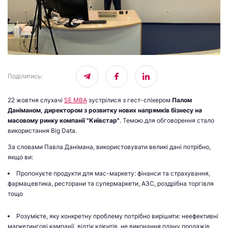
Поділитись
:
22 жовтня слухачі
SE MBA
зустрілися з гест-спікером
Палом
Даніманом, директором з розвитку нових напрямків бізнесу на
масовому ринку компанії "Київстар"
. Темою для обговорення стало
використання Big Data.
За словами Павла Данімана, використовувати великі дані потрібно,
якщо ви:
Пропонуєте продукти для мас-маркету: фінанси та страхування,
фармацевтика, ресторани та супермаркети, АЗС, роздрібна торгівля
тощо
Розумієте, яку конкретну проблему потрібно вирішити: неефективні
маркетингові кампанії, відтік клієнтів, не виконання плану продажів