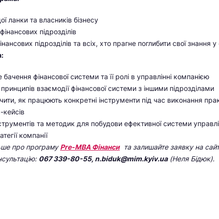
ої ланки та власників бізнесу
 фінансових підрозділів
інансових підрозділів та всіх, хто прагне поглибити свої знання у
:
 бачення фінансової системи та її ролі в управлінні компанією
 принципів взаємодії фінансової системи з іншими підрозділами
чити, як працюють конкретні інструменти під час виконання пра
с-кейсів
нструментів та методик для побудови ефективної системи управл
атегії компанії
льше про програму
Pre-МВА Фінанси
та залишайте заявку на сайт
нсультацію:
067 339-80-55, n.biduk@mim.kyiv.ua
(Неля Бідюк).