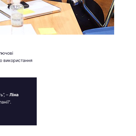
лючові
го використання
ь”, –
Ліна
анії".