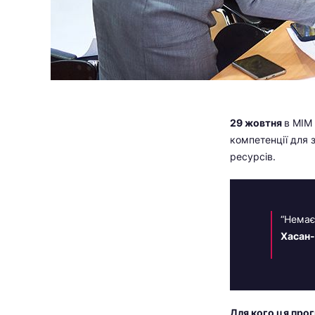
29 жовтня
в МІМ
компетенції для 
ресурсів.
“Немає
Хасан-
Для кого ця про