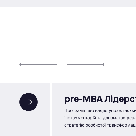
pre-MBA Лідерс
Програма, що надає управлінськ
інструментарій та допомагає реал
стратегію особистої трансформаці