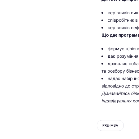
керівників вищ
співробітників
керівників неф
Що дає програма
формує цілісне
дає розуміння
дозволяє поба
та розбору бізне
надає набір і
відповідно до стр
Дізнавайтесь бі
індивідуальну ко
PRE-MBA