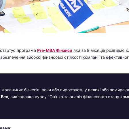
 стартує програма
Pre-МВА Фінанси
яка за 8 місяців розвиває к
забезпечення високої фінансової стійкості компанії та ефективно
 маленьких бізнесів: вони або виростають у великі або помирают
 Бек
, викладачка курсу "Оцінка та аналіз фінансового стану комп
грама: