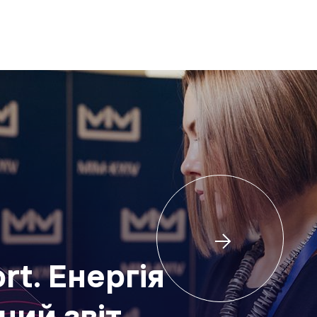
rt. Енергія
ний звіт