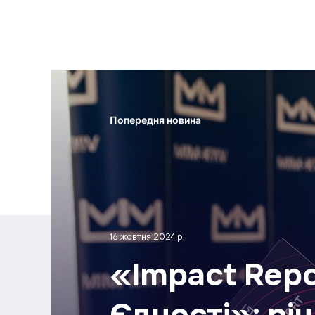
Попередня новина
16 жовтня 2024 р.
«Impact Repo
Єдності»: річ