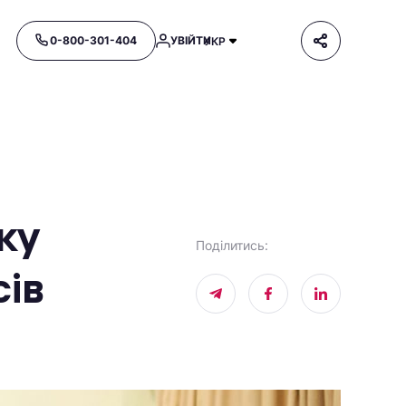
0-800-301-404
УВІЙТИ
УКР
ку
Поділитись
:
сів