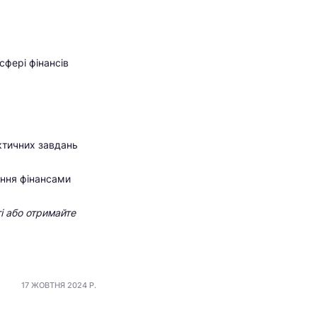
 сфері фінансів
ктичних завдань
іння фінансами
і або отримайте
17 ЖОВТНЯ 2024 Р.