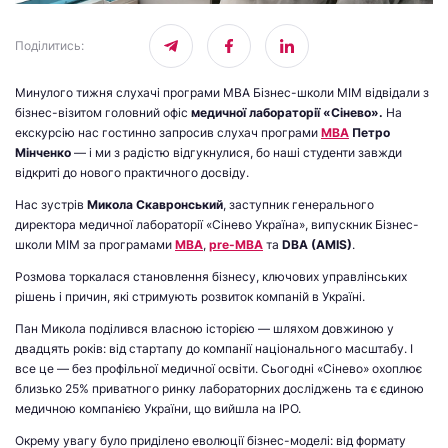
Поділитись
:
Минулого тижня слухачі програми MBA Бізнес-школи МІМ відвідали з
бізнес-візитом головний офіс
медичної лабораторії «Сінево».
На
екскурсію нас гостинно запросив слухач програми
МВА
Петро
Мінченко
— і ми з радістю відгукнулися, бо наші студенти завжди
відкриті до нового практичного досвіду.
Нас зустрів
Микола Скавронський
, заступник генерального
директора медичної лабораторії «Сінево Україна», випускник Бізнес-
школи МІМ за програмами
MBA
,
pre-MBA
та
DBA (AMIS)
.
Розмова торкалася становлення бізнесу, ключових управлінських
рішень і причин, які стримують розвиток компаній в Україні.
Пан Микола поділився власною історією — шляхом довжиною у
двадцять років: від стартапу до компанії національного масштабу. І
все це — без профільної медичної освіти. Сьогодні «Сінево» охоплює
близько 25% приватного ринку лабораторних досліджень та є єдиною
медичною компанією України, що вийшла на IPO.
Окрему увагу було приділено еволюції бізнес-моделі: від формату