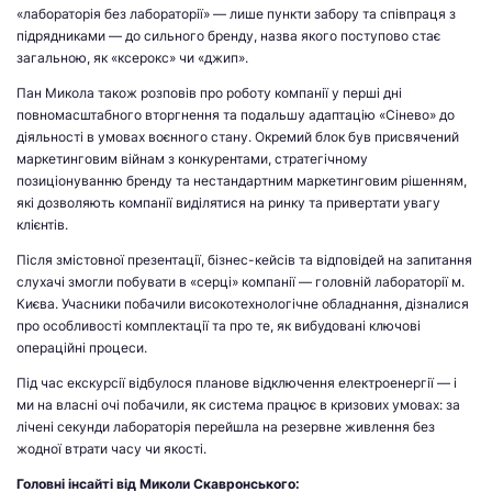
«лабораторія без лабораторії» — лише пункти забору та співпраця з
підрядниками — до сильного бренду, назва якого поступово стає
загальною, як «ксерокс» чи «джип».
Пан Микола також розповів про роботу компанії у перші дні
повномасштабного вторгнення та подальшу адаптацію «Сінево» до
діяльності в умовах воєнного стану. Окремий блок був присвячений
маркетинговим війнам з конкурентами, стратегічному
позиціонуванню бренду та нестандартним маркетинговим рішенням,
які дозволяють компанії виділятися на ринку та привертати увагу
клієнтів.
Після змістовної презентації, бізнес-кейсів та відповідей на запитання
слухачі змогли побувати в «серці» компанії — головній лабораторії м.
Києва. Учасники побачили високотехнологічне обладнання, дізналися
про особливості комплектації та про те, як вибудовані ключові
операційні процеси.
Під час екскурсії відбулося планове відключення електроенергії — і
ми на власні очі побачили, як система працює в кризових умовах: за
лічені секунди лабораторія перейшла на резервне живлення без
жодної втрати часу чи якості.
Головні інсайті від Миколи Скавронського: