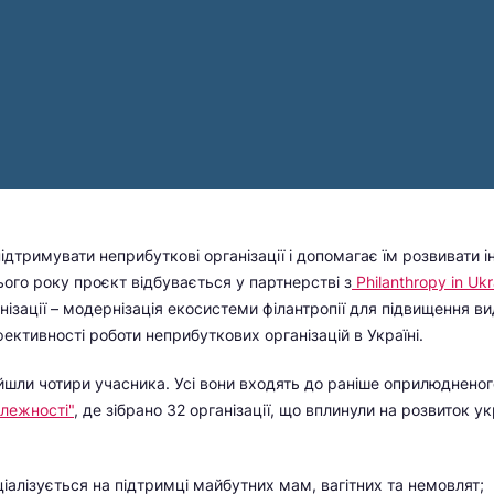
дтримувати неприбуткові організації і допомагає їм розвивати ін
ого року проєкт відбувається у партнерстві з
Philanthropy in Ukr
нізації – модернізація екосистеми філантропії для підвищення ви
ективності роботи неприбуткових організацій в Україні.
йшли чотири учасника. Усі вони входять до раніше оприлюдненог
алежності"
, де зібрано 32 організації, що вплинули на розвиток у
іалізується на підтримці майбутних мам, вагітних та немовлят;