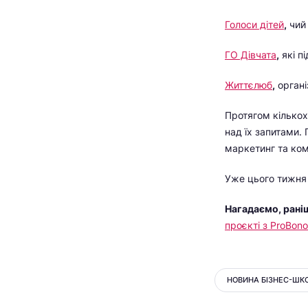
Голоси дітей
,
чий 
ГО Дівчата
,
які п
Життєлюб
,
органі
Протягом кількох
над їх запитами. 
маркетинг та кому
Уже цього тижня 
Нагадаємо, рані
проєкті з ProBono
НОВИНА БІЗНЕС-ШК