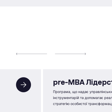
pre-MBA Лідерс
Програма, що надає управлінськ
інструментарій та допомагає реал
стратегію особистої трансформаці