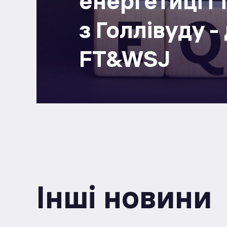
енергетиці і
з Голлівуду 
FT&WSJ
Інші новини