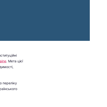
ституційні
aine
. Мета цієї
димості,
о переліку
країнського