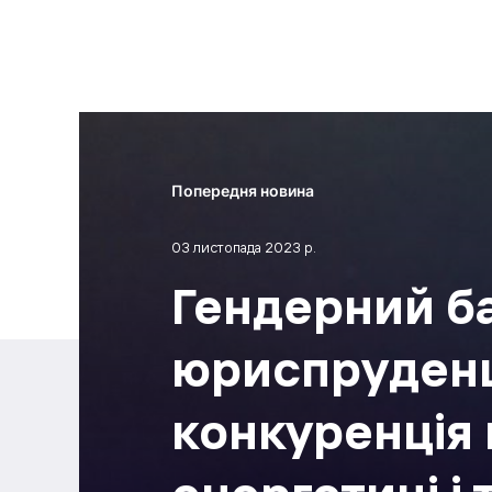
Попередня новина
03 листопада 2023 р.
Гендерний б
юриспруденц
конкуренція 