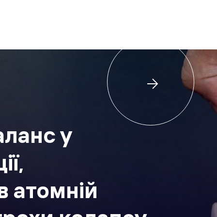
аланс у
ії,
в атомній