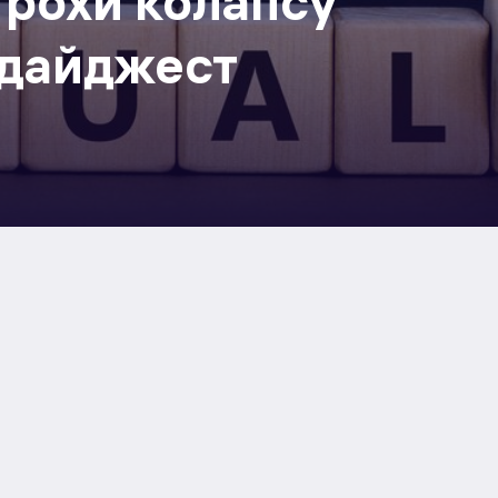
 трохи колапсу
- дайджест