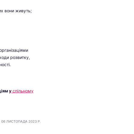
ких вони живуть;
організаціями
дходи розвитку,
ності.
іям у
спільному
06 ЛИСТОПАДА 2023 Р.