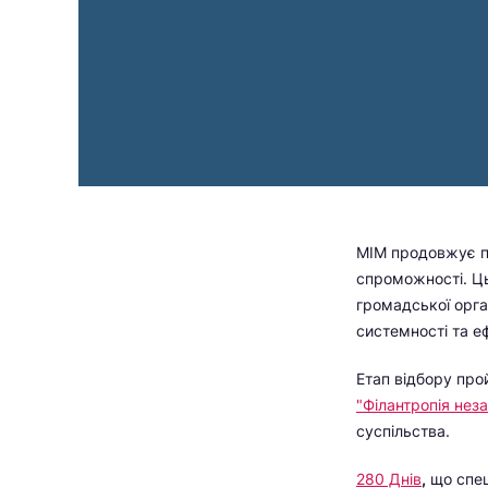
МІМ продовжує пі
спроможності. Ць
громадської орга
системності та еф
Етап відбору про
"Філантропія нез
суспільства.
280 Днів
,
що спец