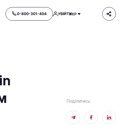
0-800-301-404
УВІЙТИ
УКР
in
м
Поділитись
: