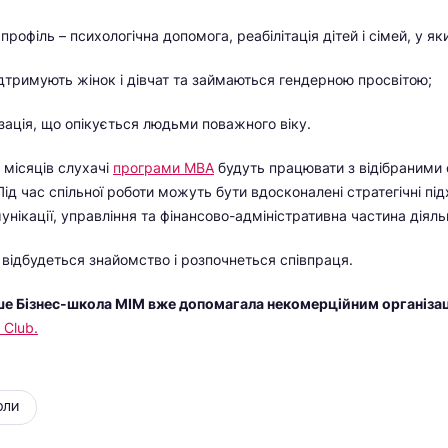
профіль – психологічна допомога, реабілітація дітей і сімей, у я
ідтримують жінок і дівчат та займаються гендерною просвітою;
зація, що опікується людьми поважного віку.
 місяців слухачі
програми MBA
будуть працювати з відібраними 
Під час спільної роботи можуть бути вдосконалені стратегічні пі
нікації, управління та фінансово-адміністративна частина діяль
відбудеться знайомство і розпочнеться співпраця.
ше Бізнес-школа МІМ вже допомагала некомерційним організац
 Club.
ОЛИ