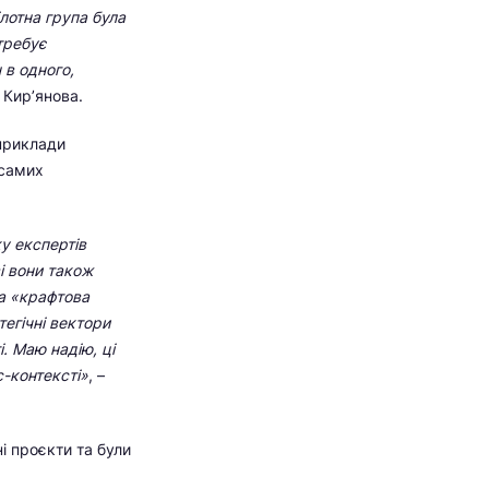
лотна група була
требує
 в одного,
Кир’янова.
 приклади
 самих
у експертів
ві вони також
на «крафтова
тегічні вектори
. Маю надію, ці
-контексті»
, –
і проєкти та були