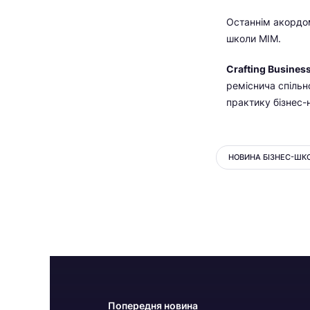
Останнім акордом
школи МІМ.
Crafting Busines
реміснича спільн
практику бізнес-н
НОВИНА БІЗНЕС-ШК
Попередня новина