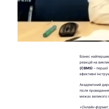
Бізнес найпершим
реакцій на викли
(CBMS)
– першої 
ефективні інстру
Академічний ди
після проведення
межах великого п
«Онлайн-формат д