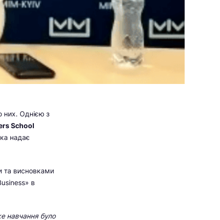
о них. Однією з
ers School
яка надає
и та висновками
usiness» в
ке навчання було