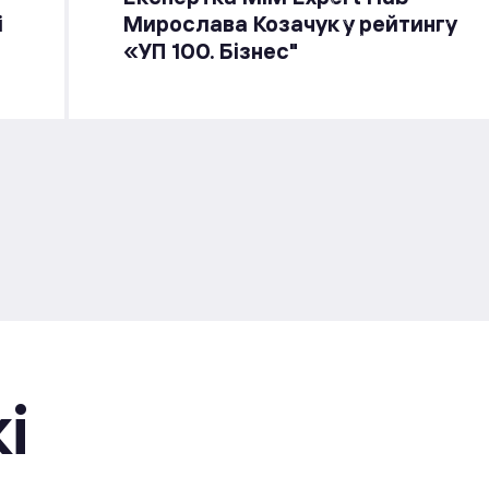
і
Мирослава Козачук у рейтингу
«УП 100. Бізнес"
i