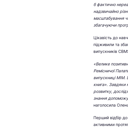
б фактично нереа
надзвичайно різн
масштабування чи
збагачуючи прог
Цікавість до навч
підживили та зба
випускників CBM
«Велике позитивн
Ремісничої Палат
випускниці МІМ. 
книга». Завдяки н
розвитку, дослід
знання допоможут
наголосила Олена
Перший відбір до
активними протя