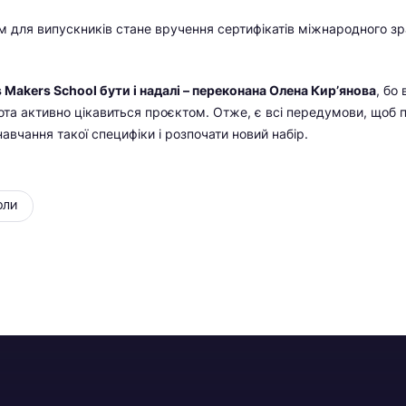
 для випускників стане вручення сертифікатів міжнародного зра
s Makers School бути і надалі – переконана Олена Кир’янова
, бо
ота активно цікавиться проєктом. Отже, є всі передумови, щоб 
авчання такої специфіки і розпочати новий набір.
ОЛИ