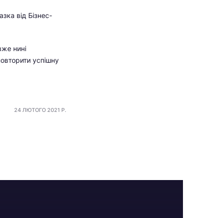
зка від Бізнес-
 вже нині
повторити успішну
24 ЛЮТОГО 2021 Р.