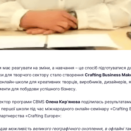
 має реагувати на зміни, а навчання – це спосіб підготуватися д
ки для творчого сектору стало створення
Crafting Business Mak
онлайн-школи для креативних творців, виробників, дизайнерів, 
менти для побудови успішного бізнесу.
ректор програми CBMS
Олена Кир’янова
поділилась результатам
 першої школи під час міжнародного онлайн-семінару «Crafting B
артнерства «Crafting Europe»:
ав можливість великого географічного охоплення, в офлайні та