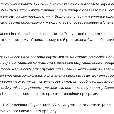
льно організувати. Виклики дійсно стали можливостями, адже пі
оманітною: хтось лише починає, хтось швидко розвивається і по
 виходу на міжнародні ринки. Водночас, учасники вчились один
раму своїми прикладами»,
– поділилась спостереженнями Олена 
ання підігрівали і запрошені спікери: їхні успішні та неординарні
гатили програму. У подальшому в цій ролі можна буде побачити
S.
е значення мала постійна підтримка та менторінг учасників з бок
и України:
Марини Попович та Єлизавети Мирошниченко
, обид
Цінним надбанням для слухачів став і такий інструмент, як влас
ій учасники заглиблювалися в аналіз своєї ситуації, шукали стра
жували маркетингову та фінансову складову особистої діяльності
ь їм успішно управляти ремісничою справою в сучасному бізнес
 Кир’янова, говорячи про практичні знахідки програми.
 CBMS пройшли 30 учасників, 27 з них успішно захистили фінальн
гом усього навчального процесу.