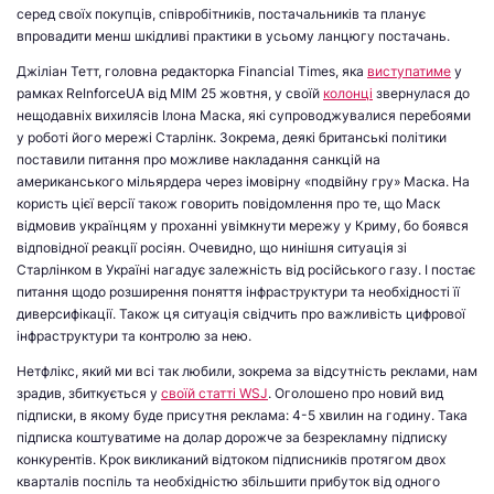
серед своїх покупців, співробітників, постачальників та планує
впровадити менш шкідливі практики в усьому ланцюгу постачань.
Джіліан Тетт, головна редакторка Financial Times, яка
виступатиме
у
рамках ReInforceUA від МІМ 25 жовтня, у своїй
колонці
звернулася до
нещодавніх вихилясів Ілона Маска, які супроводжувалися перебоями
у роботі його мережі Старлінк. Зокрема, деякі британські політики
поставили питання про можливе накладання санкцій на
американського мільярдера через імовірну «подвійну гру» Маска. На
користь цієї версії також говорить повідомлення про те, що Маск
відмовив українцям у проханні увімкнути мережу у Криму, бо боявся
відповідної реакції росіян. Очевидно, що нинішня ситуація зі
Старлінком в Україні нагадує залежність від російського газу. І постає
питання щодо розширення поняття інфраструктури та необхідності її
диверсифікації. Також ця ситуація свідчить про важливість цифрової
інфраструктури та контролю за нею.
Нетфлікс, який ми всі так любили, зокрема за відсутність реклами, нам
зрадив, збиткується у
своїй статті WSJ
. Оголошено про новий вид
підписки, в якому буде присутня реклама: 4-5 хвилин на годину. Така
підписка коштуватиме на долар дорожче за безрекламну підписку
конкурентів. Крок викликаний відтоком підписників протягом двох
кварталів поспіль та необхідністю збільшити прибуток від одного