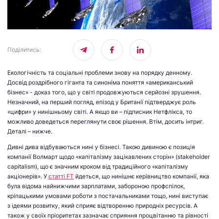
Поділитись
:
Екологічність та соціальні проблеми знову на порядку денному.
Досвід роздрібного гіганта та синоніма поняття «американський
бізнес» - доказ того, що у світі продовжуються серйозні зрушення.
Незначний, на перший погляд, епізод у Британії підтверджує роль
«цифри» у нинішньому світі. А якщо ви – підписник Нетфлікса, то
можливо доведеться переглянути своє рішення. Втім, досить інтриг.
Деталі – нижче.
Дивні дива відбуваються нині у бізнесі. Такою дивиною є позиція
компанії Волмарт щодо «капіталізму зацікавлених сторін» (stakeholder
capitalism), що є значним кроком від традиційного «капіталізму
акціонерів». У
статті FT
йдеться, що нинішнє керівництво компанії, яка
була відома найнижчими зарплатами, забороною профспілок,
кріпацькими умовами роботи з постачальниками тощо, нині виступає
з ідеями розвитку, який сприяє відтворенню природніх ресурсів. А
також у своїх пріоритетах зазначає сприяння процвітанню та рівності