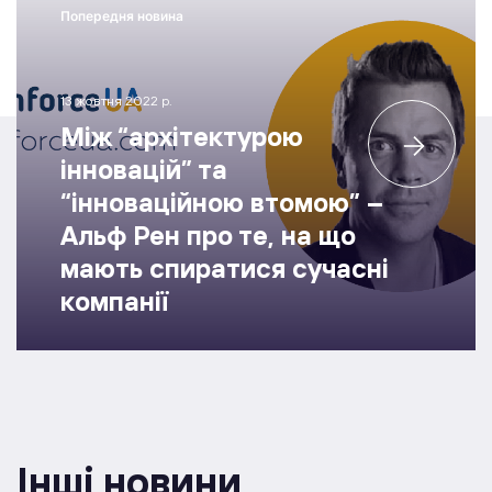
Попередня новина
13 жовтня 2022 р.
Між “архітектурою
інновацій” та
“інноваційною втомою” –
Альф Рен про те, на що
мають спиратися сучасні
компанії
Інші новини