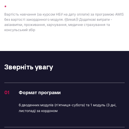
Вартість навчання (за курсом НБУ на дату оплати) за програмою AMIS
без вартості закордонного модуля. {{break}} Додаткові витрати -
авіаквитки, проживання, харчування, медичне страхування та
консульський збір
Зверніть увагу
01
Формат програми
6 дводенних модулів (п'ятниця-субота) та 1 модуль (3 дні,
листопад) за кордоном