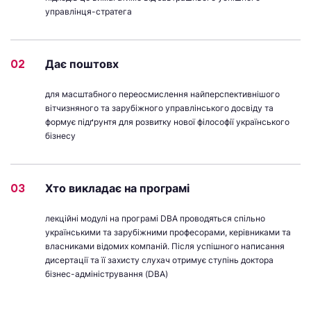
управлінця-стратега
02
Дає поштовх
для масштабного переосмислення найперспективнішого
вітчизняного та зарубіжного управлінського досвіду та
формує підґрунтя для розвитку нової філософії українського
бізнесу
03
Хто викладає на програмі
лекційні модулі на програмі DBA проводяться спільно
українськими та зарубіжними професорами, керівниками та
власниками відомих компаній. Після успішного написання
дисертації та її захисту слухач отримує ступінь доктора
бізнес-адміністрування (DBA)