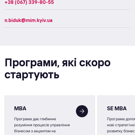
+38 (067) 339-80-55
n.biduk@mim.kyiv.ua
Програми, якi скоро
стартують
MBA
SE MBA
Програма дає глибинне
Програма
допо
розуміння процесів управління
нові стратегічн
бізнесом з акцентом на
розвитку бізнес