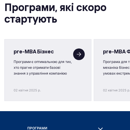
Програми, якi скоро
стартують
pre-MBA Бізнес
pre-MBA 
Програми є оптимальною для тих,
Програма для ти
хто прагне отримати базові
механіка бізнес
знання з управління компанією
умовах екстре
02 квітня 2025 р.
02 квітня 2025 р
ПРОГРАМИ