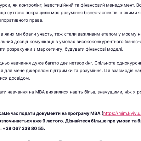
курси, як контролінг, інвестиційний та фінансовий менеджмент. В
 що суттєво покращили моє розуміння бізнес-аспектів, з якими 
орпоративного права.
, в яких ми брали участь, теж стали важливим етапом у моєму н
альний досвід комунікації в умовах висококонкурентного бізнес
ити розрахунки з маркетингу, будувати фінансові моделі.
ньо навчання дуже багато дає нетворкінг. Спільнота однокурсни
ся для мене джерелом підтримки та розуміння. Ця взаємодія нади
тися досвідом.
ати навчання на МВА виявилися навіть більш значущими, ніж я 
 саме час подати документи на програму МВА (
https://mim.kyiv
озпочинається уже 9 лютого. Дізнайтеся більше про умови та 
: +38 067 339 80 55.