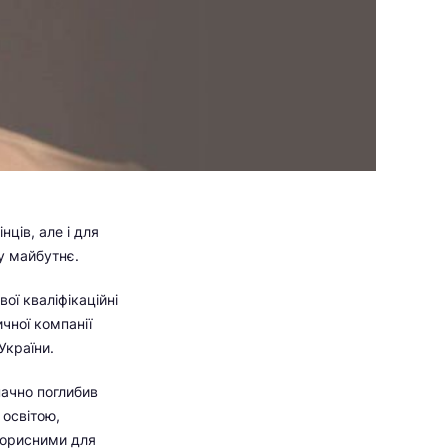
ців, але і для
 у майбутнє.
ої кваліфікаційні
чної компанії
України.
начно поглибив
 освітою,
 корисними для