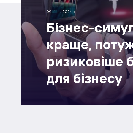
09 січня 2024 р.
Бізнес-симул
краще, потуж
ризиковіше б
для бізнесу