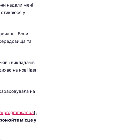
они надали мені
я стикаюся у
авчанні. Вони
-середовища та
ків і викладачів
хає на нові ідеї
розраховувала на
.ua/programs/mba
),
бронюйте місце у