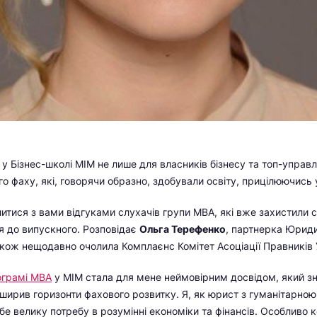
 Бізнес-школі МІМ не лише для власників бізнесу та топ-управлін
го фаху, які, говорячи образно, здобували освіту, прицілюючись
тися з вами відгуками слухачів групи МВА, які вже захистили св
ся до випускного. Розповідає
Ольга Терефенко
, партнерка Юриди
також нещодавно очолила Комплаєнс Комітет Асоціації Правників 
ограмі МВА
у МІМ стала для мене неймовірним досвідом, який з
зширив горизонти фахового розвитку. Я, як юрист з гуманітарною
бе велику потребу в розумінні економіки та фінансів. Особливо