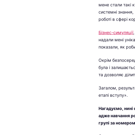
мене стали такі 
системні знання,
роботі в сфері к
Бізнес-симуляції
надали мені унік
показали, як роб
Окрім безпосеред
була і залишаєть
та дозволяє діли
Загалом, результ
етапі вступу».
Нагадуємо, нині
адже навчання р
групі за номером