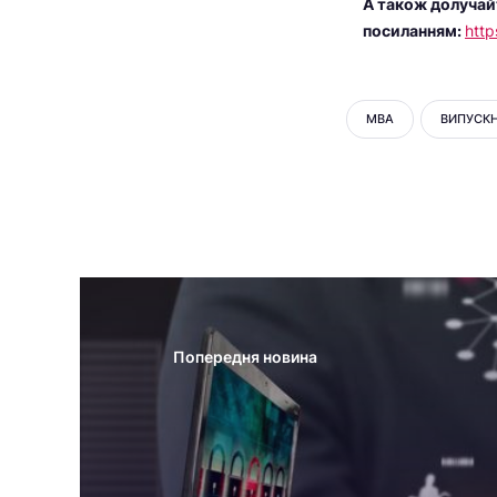
А також долучай
посиланням:
http
MBA
ВИПУСК
Попередня новина