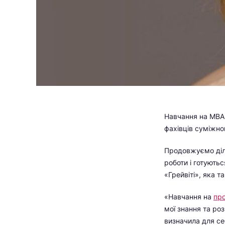
Навчання на МВА у
фахівців суміжно
Продовжуємо діли
роботи і готують
«Грейвіті», яка 
«Навчання на
пр
мої знання та ро
визначила для се