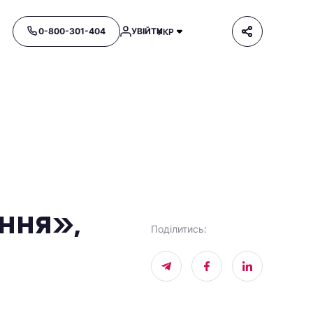
0-800-301-404
УВІЙТИ
УКР
ння»,
Поділитись
: