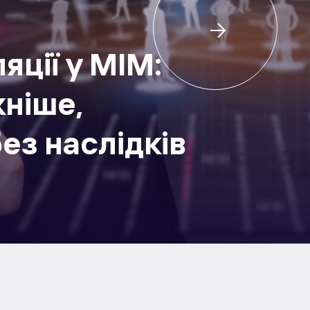
яції у МІМ:
ніше,
ез наслідків