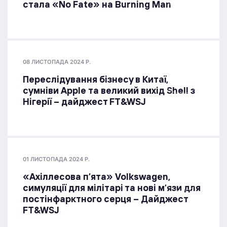
стала «No Fate» на Burning Man
08 ЛИСТОПАДА 2024 Р.
Переслідування бізнесу в Китаї,
сумніви Apple та великий вихід Shell з
Нігерії – дайджест FT&WSJ
01 ЛИСТОПАДА 2024 Р.
«Ахіллесова п’ята» Volkswagen,
симуляції для мілітарі та нові м’язи для
постінфарктного серця – Дайджест
FT&WSJ