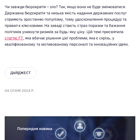
Чи завжди бюрократія – зло? Так, якщо вона не буде змінюватися.
Державна бюрократія та низька якість надання державних послуг
сприяють зростанню популізму, тому удосконалення процедур та
правил є ключовими. На заваді стають страх поразки та бажання
політиків уникнути ризиків за будь-яку ціну. Цій темі присвятила
статтю FT
, яка вбачає рішення цієї проблеми, яка є скрізь, у
кваліфікованому та мотивованому персоналі та інноваційних ідеях.
ДАЙДЖЕСТ
04 СІЧНЯ 2024 Р.
Попередня новина