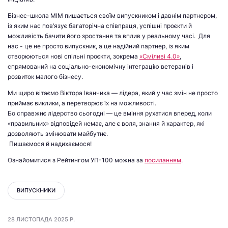
Бізнес-школа МІМ пишається своїм випускником і давнім партнером,
із яким нас пов’язує багаторічна співпраця, успішні проєкти й
можливість бачити його зростання та вплив у реальному часі. Для
нас - це не просто випускник, а це надійний партнер, із яким
створюються нові спільні проєкти, зокрема
«Сміливі 4.0»
,
спрямований на соціально-економічну інтеграцію ветеранів і
розвиток малого бізнесу.
Ми щиро вітаємо Віктора Іванчика — лідера, який у час змін не просто
приймає виклики, а перетворює їх на можливості.
Бо справжнє лідерство сьогодні — це вміння рухатися вперед, коли
«правильних» відповідей немає, але є воля, знання й характер, які
дозволяють змінювати майбутнє.
Пишаємося й надихаємося!
Ознайомитися з Рейтингом УП-100 можна за
посиланням
.
ВИПУСКНИКИ
28 ЛИСТОПАДА 2025 Р.