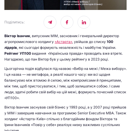
Поділитись
:
Віктор Іванчик
, випускник МІМ, засновник і генеральний директор
агропромислового холдингу
«Астарта»
, увійшов до списку
100
лідерів
, які сьогодні формують незалежність і майбутнє України.
Рейтинг УП100
видання «Українська правда» проводить вже втретє.
Нагадаємо, що пан Віктор був у цьому рейтингу в 2023 році.
Цьогорічна подія відбулася під назвою «Вибір на межі / Межа вибору».
І ця назва — не метафора, а реалії нашого часу: ми всі щодня
балансуємо між втомою й силою, між компромісами й принципами,
між тим, щоб пристосуватися, і тим, щоб залишатися собою. І саме
люди, здатні робити свій вибір на цій межі, формують почесний список
«УП100».
Віктор Іванчик заснував свій бізнес у 1993 році, а у 2007 році прийшов
у МІМ і завершив навчання за програмою Senior Executive MBA. Також
холдинг «Астарта-Київ» спільно з благодійним фондом Віктора та
Ірини Іванчиків «Повір у себе» реалізує низку важливих суспільних
ініціатив.