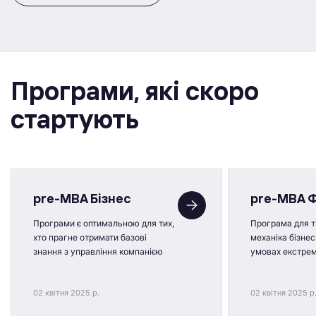
Програми, якi скоро
стартують
pre-MBA Бізнес
pre-MBA 
Програми є оптимальною для тих,
Програма для ти
хто прагне отримати базові
механіка бізнес
знання з управління компанією
умовах екстре
02 квітня 2025 р.
02 квітня 2025 р