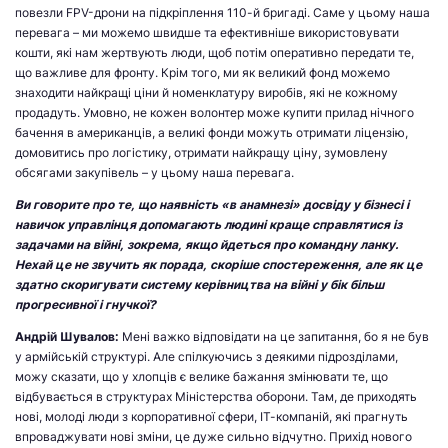
повезли FPV-дрони на підкріплення 110-й бригаді. Саме у цьому наша
перевага – ми можемо швидше та ефективніше використовувати
кошти, які нам жертвують люди, щоб потім оперативно передати те,
що важливе для фронту. Крім того, ми як великий фонд можемо
знаходити найкращі ціни й номенклатуру виробів, які не кожному
продадуть. Умовно, не кожен волонтер може купити прилад нічного
бачення в американців, а великі фонди можуть отримати ліцензію,
домовитись про логістику, отримати найкращу ціну, зумовлену
обсягами закупівель – у цьому наша перевага.
Ви говорите про те, що наявність «в анамнезі» досвіду у бізнесі і
навичок управлінця допомагають людині краще справлятися із
задачами на війні, зокрема, якщо йдеться про командну ланку.
Нехай це не звучить як порада, скоріше спостереження, але як це
здатно скоригувати систему керівництва на війні у бік більш
прогресивної і гнучкої?
Андрій Шувалов
:
Мені важко відповідати на це запитання, бо я не був
у армійській структурі. Але спілкуючись з деякими підрозділами,
можу сказати, що у хлопців є велике бажання змінювати те, що
відбувається в структурах Міністерства оборони. Там, де приходять
нові, молоді люди з корпоративної сфери, ІТ-компаній, які прагнуть
впроваджувати нові зміни, це дуже сильно відчутно. Прихід нового