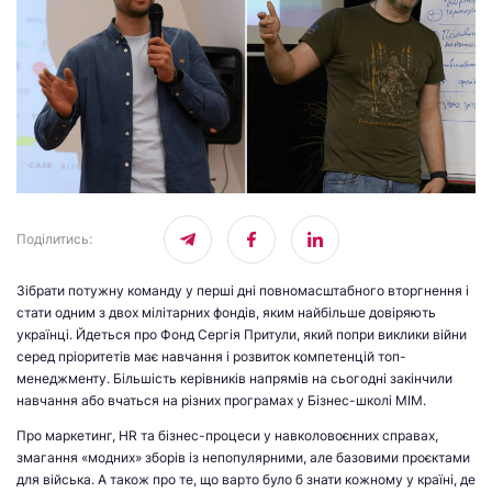
Поділитись
:
Зібрати потужну команду у перші дні повномасштабного вторгнення і
стати одним з двох мілітарних фондів, яким найбільше довіряють
українці. Йдеться про Фонд Сергія Притули, який попри виклики війни
серед пріоритетів має навчання і розвиток компетенцій топ-
менеджменту. Більшість керівників напрямів на сьогодні закінчили
навчання або вчаться на різних програмах у Бізнес-школі МІМ.
Про маркетинг, HR та бізнес-процеси у навколовоєнних справах,
змагання «модних» зборів із непопулярними, але базовими проєктами
для війська. А також про те, що варто було б знати кожному у країні, де