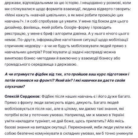
держави, відповідальними за цю історію. І нещодавно у розмові, коли
ми спілкувалися щодо форматів взаємодії, людина відверто говорить:
«Мені кажуть «навчай цивільних», а як мені робити промоцію цих
навчань?». І я собі спробував це уявити. У мене під боком для цього
дизайнер, фахівець, який робить Google-форму і проводить
реєстрацію, у мене є бриф і алгоритм дзвінка. А у нього нічого цього
немає. По-друге, інформаційне нагнітання ситуації щодо мобілізації
спричиняє недовіру – а чи не будуть мобілізовувати людей прямо з
навчальних центрів? Розвʼязувати ці задачі насправді можна
винятково бізнес-методами й виключно у взаємодії бізнесу або
громадського середовища з державою.
А чи отримуєте фідбек від тих, хто пройшов ваш курс підготовки і
потім опинився на фронті? Який він? І які навички ви даєте своїм
слухачам?
Олексій Сердюков:
Фідбек після наших навчань є і його дуже багато.
Прямо з фронту люди записують відео, дякують. Багато людей
мобілізовується після нас, але в цілому, ми даємо такі знання, які
потрібні всім у поточних умовах. Наприклад, ми ж маємо в Україні
уміти накладати турнікет, не дай боже, щось прилетить? Або якісь
базові знання на випадок окупації. Переконаний, якби люди уміли між
собою безпечно комунікувати в складних умовах, ми б точно уникнули