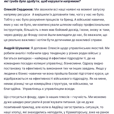
які треба було здобути, щоб керувати напрямом?
Олексій Сердюков:
Ми зважили всі наші наявні на момент запуску
напряму ресурси й вирішили їх доповнити тим, чого у нас не було.
Тобто у нас було розуміння процесів та бренд. А військові навички,
яких у нас не було, ми компенсували шляхом набору професіональних
інструкторів, більшість з яких має бойовий досвід. І вони, знову ж таки,
через довіру до Фонду охоче йшли викладати до нас, бо вважали, що
це реально важливо і хотіли бути дотичними до важливої справи.
Андрій Шувалов:
Я доповню Олексія щодо управлінських якостей. Ми
робили аналіз і побачили одну тенденцію у різних родах військ: у
багатьох випадках – найкращі й ефективні підрозділи ті, де на
командних посадах колишні управлінці, бізнесмени. Одразу видно
постановку та ефективність виконання тих чи інших завдань. Якщо у
людини є бізнес-навички чи вона пройшла базові підготовчі курси, це
відображається на ефективності військового підрозділу. Як на мене,
немає різниці чи це комерційна структура, чи військова, чи
благодійна. Управлінець є управлінцем всюди.
Що стосується фонду, один із наших плюсів – гнучкість. Ми можемо
дуже швидко реагувати й розвʼязувати питання. Це не дуже
позитивний приклад, але коли в Авдіївці загострилась ситуація, то
наші хлопці, які знаходились неподалік, у Краматорську, вже на ранок