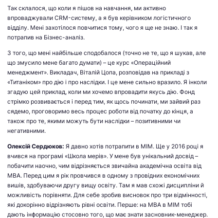
Так склалося, що коли я пішов на навчання, ми активно
впроваджували CRM-систему, а я був керівником логістичного
відділу. Мені захотілося повчитися тому, чого я ще не знаю. І так я
потрапив на Бізнес-аналіз.
З того, що мені найбільше сподобалося (точно не те, що я шукав, але
що змусило мене багато думати) – це курс «Операційний
менеджмент». Викладач, Віталій Цопа, розповідав на прикладі з
«Титаніком» про дію і про наслідки. І це мене сильно вразило. Я інколи
згадую цей приклад, коли ми хочемо впровадити якусь дію. Фонд
стрімко розвивається і перед тим, як щось починати, ми зайвий раз
сядемо, проговоримо весь процес роботи від початку до кінця, а
також про те, якими можуть бути наслідки – позитивними чи
негативними.
Олексій Сердюков:
Я давно хотів потрапити в МІМ. Ще у 2016 році я
вчився на програмі «Школа мерів». У мене був унікальний досвід –
побачити наочно, чим відрізняється звичайна академічна освіта від
MBA. Перед цим я рік провчився в одному з провідних економічних
вишів, здобуваючи другу вищу освіту. Там я мав схожі дисципліни й
можливість порівняти. Для себе зробив висновок про три відмінності,
які докорінно відрізняють рівні освіти. Перше: на МВА в МІМ тобі
дають інформацію стосовно того, що має знати засновник-менеджер.