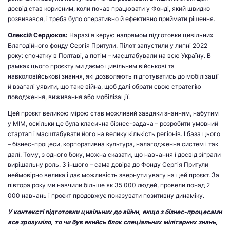
досвід став корисним, коли почав працювати у Фонді, який швидко
розвивався, і треба було оперативно й ефективно приймати рішення.
Олексій Сердюков:
Наразі я керую напрямом підготовки цивільних
Благодійного фонду Сергія Притули. Пілот запустили у липні 2022
року: спочатку в Полтаві, а потім – масштабували на всю Україну. В
рамках цього проєкту ми даємо цивільним військові та
навколовійськові знання, які дозволяють підготуватись до мобілізації
й взагалі уявити, що таке війна, щоб далі обрати свою стратегію
поводження, виживання або мобілізації.
Цей проєкт великою мірою став можливий завдяки знанням, набутим
у МІМ, оскільки це була класична бізнес-задача – розробити умовний
стартап і масштабувати його на велику кількість регіонів. І база цього
– бізнес-процеси, корпоративна культура, налагодження систем і так
далі. Тому, з одного боку, можна сказати, що навчання і досвід зіграли
вирішальну роль. З іншого – сама довіра до Фонду Сергія Притули
неймовірно велика і дає можливість звернути увагу на цей проєкт. За
півтора року ми навчили більше як 35 000 людей, провели понад 2
000 навчань і проєкт продовжує показувати позитивну динаміку.
У контексті підготовки цивільних до війни, якщо з бізнес-процесами
все зрозуміло, то чи був якийсь блок спеціальних мілітарних знань,