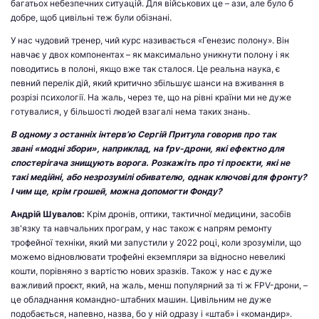
багатьох небезпечних ситуацій. Для військових це – ази, але було б
добре, щоб цивільні теж були обізнані.
У нас чудовий тренер, чий курс називається «Генезис полону». Він
навчає у двох компонентах – як максимально уникнути полону і як
поводитись в полоні, якщо вже так сталося. Це реальна наука, є
певний перелік дій, який критично збільшує шанси на вживання в
розрізі психології. На жаль, через те, що на рівні країни ми не дуже
готувалися, у більшості людей взагалі нема таких знань.
В одному з останніх інтерв’ю Сергій Притула говорив про так
звані «модні збори», наприклад, на fpv-дрони, які ефектно для
спостерігача знищують ворога. Розкажіть про ті проєкти, які не
такі медійні, або незрозумілі обивателю, однак ключові для фронту?
І чим ще, крім грошей, можна допомогти Фонду?
Андрій Шувалов
:
Крім дронів, оптики, тактичної медицини, засобів
зв'язку та навчальних програм, у нас також є напрям ремонту
трофейної техніки, який ми запустили у 2022 році, коли зрозуміли, що
можемо відновлювати трофейні екземпляри за відносно невеликі
кошти, порівняно з вартістю нових зразків. Також у нас є дуже
важливий проєкт, який, на жаль, менш популярний за ті ж FPV-дрони, –
це обладнання командно-штабних машин. Цивільним не дуже
подобається, напевно, назва, бо у ній одразу і «штаб» і «командир».