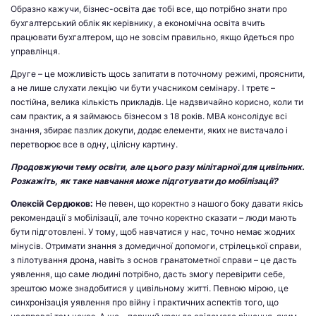
Образно кажучи, бізнес-освіта дає тобі все, що потрібно знати про
бухгалтерський облік як керівнику, а економічна освіта вчить
працювати бухгалтером, що не зовсім правильно, якщо йдеться про
управлінця.
Друге – це можливість щось запитати в поточному режимі, прояснити,
а не лише слухати лекцію чи бути учасником семінару. І третє –
постійна, велика кількість прикладів. Це надзвичайно корисно, коли ти
сам практик, а я займаюсь бізнесом з 18 років. МВА консолідує всі
знання, збирає пазлик докупи, додає елементи, яких не вистачало і
перетворює все в одну, цілісну картину.
Продовжуючи тему освіти, але цього разу мілітарної для цивільних.
Розкажіть, як таке навчання може підготувати до мобілізації?
Олексій Сердюков:
Не певен, що коректно з нашого боку давати якісь
рекомендації з мобілізації, але точно коректно сказати – люди мають
бути підготовлені. У тому, щоб навчатися у нас, точно немає жодних
мінусів. Отримати знання з домедичної допомоги, стрілецької справи,
з пілотування дрона, навіть з основ гранатометної справи – це дасть
уявлення, що саме людині потрібно, дасть змогу перевірити себе,
зрештою може знадобитися у цивільному житті. Певною мірою, це
синхронізація уявлення про війну і практичних аспектів того, що