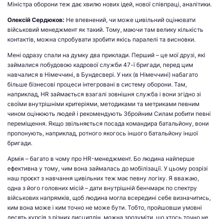
Міністра оборони теж дає хвилю нових ідей, нової співпраці, аналітики.
Олексій Сердюков:
Не впевнений, чи може цивільний оцінювати
військовий менеджмент як такий. Тому, маючи там велику кількість
контактів, можна спробувати зробити якісь паралелі та висновки.
Мені одразу спали на думку два приклади. Перший – це мої друзі, які
займалися побудовою кадрової служби 47-ї бригади, перед цим
навчалися в Німеччині, в Бундесвері. У них (в Німеччині) набагато
більше бізнесові процеси інтегровані в систему оборони. Там,
наприклад, HR займається взагалі зовнішня служба і вони згідно зі
своїми внутрішніми критеріями, методиками та метриками певним
чином оцінюють людей і рекомендують Збройним Силам робити певні
переміщення. Якщо звільняється посада командира батальйону, вони
пропонують, наприклад, ротного якогось іншого батальйону іншої
бригади.
Армія – багато в чому про HR-менеджмент. Бо людина найперше
ефективна у тому, чим вона займалась до мобілізації. У цьому розрізі
наш проєкт з навчання цивільних теж має певну логіку. Я вважаю,
одна з його головних місій – дати внутрішній бенчмарк по спектру
військових напрямків, щоб людина могла всередині себе визначитись,
ким вона може і ким точно не може бути. Тобто, пройшовши умовні
десять курсів з різних дисциплін, можна зрозуміти, що хтось точно не