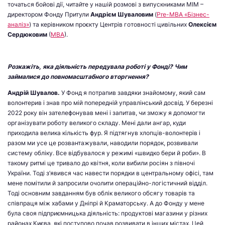
точаться бойові дії, читайте у нашій розмові з випускниками МІМ –
директором Фонду Притули
Андрієм Шуваловим
(
Pre-MBA «Бізнес-
аналіз»
) та керівником проєкту Центрів готовності цивільних
Олексієм
Сердюковим
(
МВА
).
Розкажіть, яка діяльність передувала роботі у Фонді? Чим
займалися до повномасштабного вторгнення?
Андрій Шувалов
.
У Фонд я потрапив завдяки знайомому, який сам
волонтерив і знав про мій попередній управлінський досвід. У березні
2022 року він зателефонував мені і запитав, чи зможу я допомогти
організувати роботу великого складу. Мені дали ангар, куди
приходила велика кількість фур. Я підтягнув хлопців-волонтерів і
разом ми усе це розвантажували, наводили порядок, розвивали
систему обліку. Все відбувалося у режимі «швидко бери й роби». В
такому ритмі це тривало до квітня, коли вибили росіян з півночі
України. Тоді з’явився час навести порядки в центральному офісі, там
мене помітили й запросили очолити операційно-логістичний відділ.
Тоді основним завданням був облік великого обсягу товарів та
співпраця між хабами у Дніпрі й Краматорську. А до Фонду у мене
була своя підприємницька діяльність: продуктові магазини у різних
районах Києва, які поступово почав розвивати в інших містах. Цей