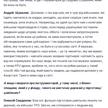
насправді там чекає. А ще – перший крок до свідомого рішення, яким
би воно не було.
Андрій Шувалов:
Доповню: з тих відгуків, які я чую від військових, які
їздять навчатися за кордон, виходить, що вони скоріше самі вчать там
іноземців, аніж вчаться. Наприклад, на одній зустрічі нам з колегами
військові переповідали історію, коли перед українцями поставили
завдання щодо штурму якогось об’єкта. І коли вони запропонували
рішення, як би вони це робили, за ними конспектували, а потім
обговорювали саме цей варіант. І так відбувається регулярно, бо
війни, яка точиться у нас, не було в сучасному світі. Я вважаю,
навички, якими володіють наші воїни, – це та «монета», яку ми маємо
використовувати – навчати наших західних партнерів і натомість щось
від них отримувати. Бо наші люди, які почали застосовувати «мавіки»,
а тепер FPV-дрони, зробили те, чого ніхто не робив раніше у такий
спосіб. Або той досвід, який мають медики, що надавали допомогу на
Азовсталі. Такого нема ніде в світі.
А якщо говорити про інструментарій, у тому числі, з бізнес-
площини, який є у фонду, і якого не вистачає державі у підготовці
цивільних?
Олексій Сердюков:
Взагалі, функція підготовки цивільних лежить на
державі, на військах ТРО. Звісно, ми спілкуємося з людьми від