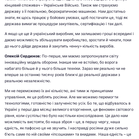
кінцевий споживач – Українське Військо. Також ми страхуємо
державу з її повільною, бюрократичною машиною. Нам достатньо
знати, як щось працює у бойових умовах, щоб постачати це, тоді як
держава вимагає процедури закупівель, сертифікацію і так далі.
А якщо це ще й український виробник, ми залишаємо гроші всередині і
даємо можливість збільшувати виробництво, зростати й чекати, поки
до нього дійде держава й закупить «енну» кількість виробів.
Олексій Сердюков:
По-перше, ми маємо запропонувати світу
інноваційну модель оборони. Інакше ми не встоїмо, бо ворога
набагато більше й у нього більше техніки. Зараз ми реально чи не
вперше за останню тисячу років ближчі до реальної держави з
реальною незалежністю.
Ми не переможемо їх ані кількістю, ані тими ж принципами
управління, як це роблять росіяни. Але ми можемо перемогти
технологіями, готовністю і залученістю усіх. Бо те, що відбувалось в
Україні у перші два місяці великого вторгнення, це феномен світового
рівня, коли суспільство було настільки консолідоване. Це дало нам
можливість вистояти, бо наша зброя – це, в першу чергу, наша
єдність, як пафосно це не звучить. І насправді росіяни дуже сильно
б'ють саме по ній своїми «іпсошками» та вкидами. Наша єдність – це