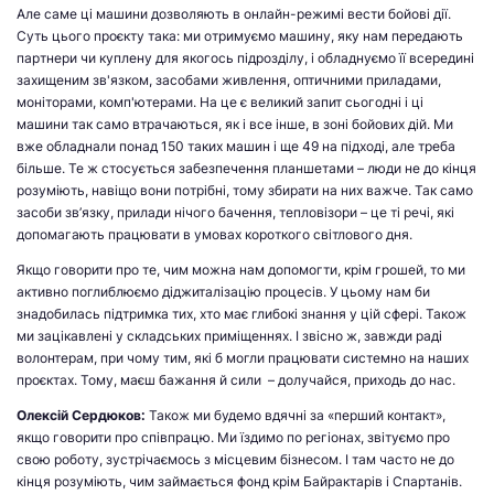
Але саме ці машини дозволяють в онлайн-режимі вести бойові дії.
Суть цього проєкту така: ми отримуємо машину, яку нам передають
партнери чи куплену для якогось підрозділу, і обладнуємо її всередині
захищеним зв'язком, засобами живлення, оптичними приладами,
моніторами, комп'ютерами. На це є великий запит сьогодні і ці
машини так само втрачаються, як і все інше, в зоні бойових дій. Ми
вже обладнали понад 150 таких машин і ще 49 на підході, але треба
більше. Те ж стосується забезпечення планшетами – люди не до кінця
розуміють, навіщо вони потрібні, тому збирати на них важче. Так само
засоби зв’язку, прилади нічого бачення, тепловізори – це ті речі, які
допомагають працювати в умовах короткого світлового дня.
Якщо говорити про те, чим можна нам допомогти, крім грошей, то ми
активно поглиблюємо діджиталізацію процесів. У цьому нам би
знадобилась підтримка тих, хто має глибокі знання у цій сфері. Також
ми зацікавлені у складських приміщеннях. І звісно ж, завжди раді
волонтерам, при чому тим, які б могли працювати системно на наших
проєктах. Тому, маєш бажання й сили – долучайся, приходь до нас.
Олексій Сердюков
:
Також ми будемо вдячні за «перший контакт»,
якщо говорити про співпрацю. Ми їздимо по регіонах, звітуємо про
свою роботу, зустрічаємось з місцевим бізнесом. І там часто не до
кінця розуміють, чим займається фонд крім Байрактарів і Спартанів.