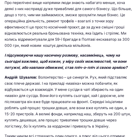
Про перелічені вище напрямки люди знають набагато менше, хоча
деякі з них насправді дуже привабливі для самого бізнесу. Що більше,
дещо з того, чим ми займаємося, зможе зрозуміти лише бізнес. Це
операційна діяльність, ремонт трофеїв – взагалі з точки зору
ефективності це просто космічний проєкт, де за дуже смішні гроші
відновлюється реальна броньована техніка, яка їздить і стріляє. Ми
колись відремонтували для 59-ї бригади в Полтаві екскаватор за 300
000 грн, який новим коштує декілька мільйонів.
І підсумовуючи нашу насичену розмову, насамкінець, чому на
сьогодні важливо, щоб кожен, у міру своїх можливостей, чи вони
потужні, або навпаки обмежені, став пліч-о-пліч зі своєю армією?
Андрій Шувалов:
Волонтерство – це синергія. Рух, який підставляє
своє плече державі. І на прикладі «мавіка» можна побачити, як
відбувається ця взаємодія. У мене сусіди в чаті збирають на один
«мавік» для сусіда. Вони його куплять сьогодні, хай і дорожче, але
післязавтра він вже буде працювати на фронті. Середні ініціативи
роблять цей процес трошки довше, але вони вже куплять не один, а
15-20 пристроїв. А великі фонди, наприклад наш, зберуть на 200 штук,
куплять дешевше, але процес триватиме трошки довше через
логістику, бо їх куплять за кордоном і привезуть в Україну.
Таким чином всі страхують один одного, а плюс від цього отримує