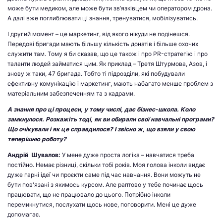
може бути медиком, але може бути зв’язківцем чи оператором дрона.
А далі вже поглиблювати ці знання, тренуватися, мобілізуватись.
І другий момент – це маркетинг, від якого нікуди не подінешся.
Передові бригади мають більшу кількість донатів і більше охочих
служити там. Тому я би сказав, що це також і про PR-стратегію і про
таланти людей займатися цим. Як приклад – Третя Штурмова, Азов, і
знову ж таки, 47 бригада. Тобто ті підрозділи, які побудували
ефективну комунікацію і маркетинг, мають набагато менше проблем з
матеріальним забезпеченням та з кадрами.
А знання про ці процеси, у тому числі, дає бізнес-школа. Коло
замкнулося. Розкажіть тоді, як ви обирали свої навчальні програми?
Що очікували і як це справдилося? І звісно ж, що взяли у свою
теперішню роботу?
Андрій Шувалов:
У мене дуже проста логіка – навчатися треба
постійно. Немає різниці, скільки тобі років. Моя голова інколи видає
дуже гарні ідеї чи проєкти саме під час навчання. Вони можуть не
бути пов'язані з якимось курсом. Але раптово у тебе починає щось
працювати, що не працювало до цього. Потрібно інколи
перемикнутися, послухати щось нове, поговорити. Мені це дуже
допомагає.