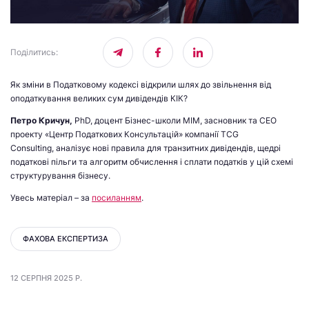
Поділитись
:
Як зміни в Податковому кодексі відкрили шлях до звільнення від
оподаткування великих сум дивідендів КІК?
Петро Кричун,
PhD, доцент Бізнес-школи МІМ, засновник та СЕО
проекту «Центр Податкових Консультацій» компанії TCG
Consulting, аналізує нові правила для транзитних дивідендів, щедрі
податкові пільги та алгоритм обчислення і сплати податків у цій схемі
структурування бізнесу.
Увесь матеріал – за
посиланням
.
ФАХОВА ЕКСПЕРТИЗА
12 СЕРПНЯ 2025 Р.